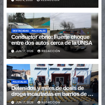
DESTACADAS
POLICIALES
Conductor ebrio: Fuerte choque
entre dos autos cerca de la UNSA
JUN 17, 2026
REDACCIÓN
POLICIALES
Detenidos y miles de dosis de
droga incautadas en barrios de la
provincia
JUN 17, 2026
REDACCIÓN