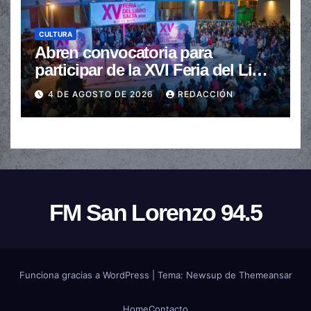
CULTURA
Abren convocatoria para
participar de la XVI Feria del Libro
de Salta
4 DE AGOSTO DE 2026
REDACCIÓN
FM San Lorenzo 94.5
Funciona gracias a WordPress
|
Tema:
Newsup
de
Themeansar
Home
Contacto