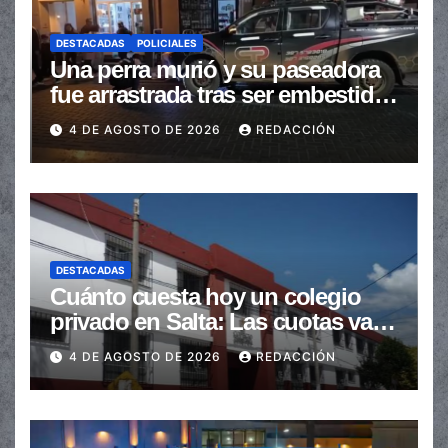
DESTACADAS
POLICIALES
Una perra murió y su paseadora
fue arrastrada tras ser embestidas
en la senda peatonal
4 DE AGOSTO DE 2026
REDACCIÓN
DESTACADAS
Cuánto cuesta hoy un colegio
privado en Salta: Las cuotas van
de $110.000 a más de $600.000
4 DE AGOSTO DE 2026
REDACCIÓN