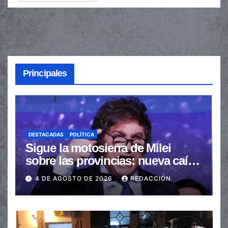
Principales
DESTACADAS
POLÍTICA
Sigue la motosierra de Milei
sobre las provincias: nueva caída
de las transferencias no
4 DE AGOSTO DE 2026
REDACCIÓN
automáticas