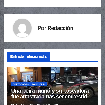
entradas
Por
Redacción
Entrada relacionada
DESTACADAS
POLICIALES
Una perra murió y su paseadora
fue arrastrada tras ser embestidas
en la senda peatonal
AGO 4, 2026
REDACCIÓN