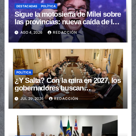
DESTACADAS
POLÍTICA
Sigue la motosierra de Milei sobre
las provincias: nueva caída de las
transferencias no automáticas
AGO 4, 2026
REDACCIÓN
POLÍTICA
¿Y Salta? Con la mira en 2027, los
gobernadores buscan
provincializar la elección
JUL 29, 2026
REDACCIÓN