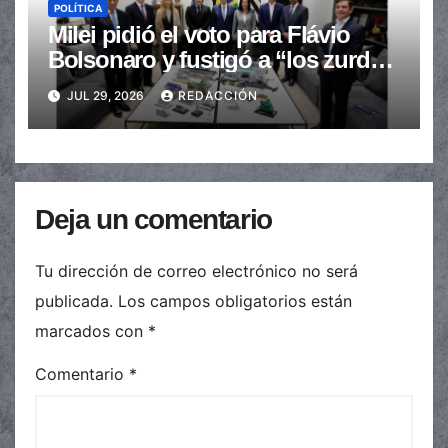
POLÍTICA
Milei pidió el voto para Flávio
Bolsonaro y fustigó a “los zurdos
de mierda”
JUL 29, 2026
REDACCIÓN
Deja un comentario
Tu dirección de correo electrónico no será
publicada.
Los campos obligatorios están
marcados con
*
Comentario
*