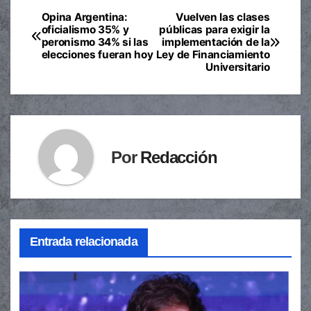
Opina Argentina:
Vuelven las clases
Navegación
oficialismo 35% y
públicas para exigir la
peronismo 34% si las
implementación de la
de
elecciones fueran hoy
Ley de Financiamiento
Universitario
entradas
Por
Redacción
Entrada relacionada