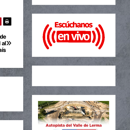
 de
 al
aís