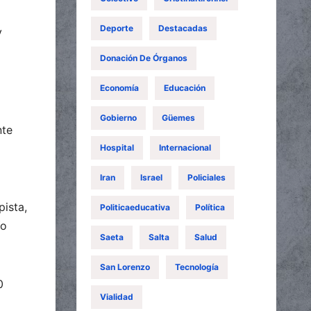
Deporte
Destacadas
y
Donación De Órganos
Economía
Educación
Gobierno
Güemes
nte
Hospital
Internacional
Iran
Israel
Policiales
ista,
Politicaeducativa
Política
ío
Saeta
Salta
Salud
San Lorenzo
Tecnología
0
Vialidad