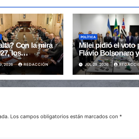
POLÍTICA
lta? Con la mira
Milei pidió el voto 
27, los
Flávio Bolsonaro 
rnadores buscan
fustigó a “los zur
9, 2026
REDACCIÓN
JUL 29, 2026
REDACCI
ncializar la
de mierda”
ión
ada.
Los campos obligatorios están marcados con
*