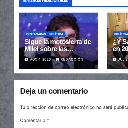
Entrada relacionada
DESTACADAS
POLÍTICA
POLÍTICA
Sigue la motosierra de
¿Y Sa
Milei sobre las
en 20
provincias: nueva
gobe
AGO 4, 2026
REDACCIÓN
JUL 2
caída de las
provi
transferencias no
elecc
automáticas
Deja un comentario
Tu dirección de correo electrónico no será public
Comentario
*