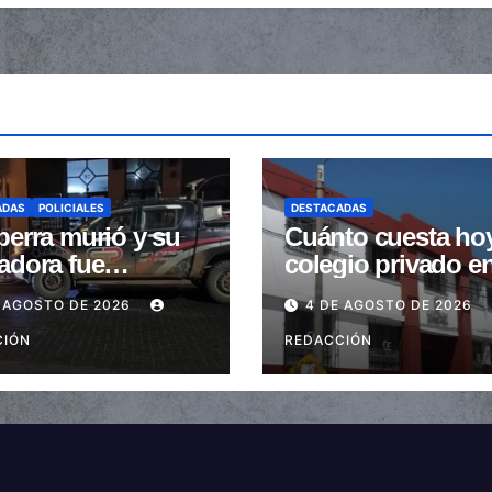
ADAS
POLICIALES
DESTACADAS
perra murió y su
Cuánto cuesta ho
adora fue
colegio privado e
trada tras ser
Salta: Las cuotas 
 AGOSTO DE 2026
4 DE AGOSTO DE 2026
stidas en la
de $110.000 a más
a peatonal
CIÓN
$600.000
REDACCIÓN