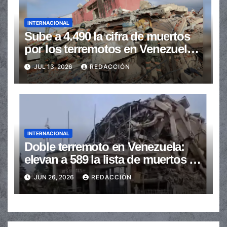
INTERNACIONAL
Sube a 4.490 la cifra de muertos
por los terremotos en Venezuela y
hay 16.740 heridos
JUL 13, 2026
REDACCIÓN
INTERNACIONAL
Doble terremoto en Venezuela:
elevan a 589 la lista de muertos y
buscan sobrevivientes
JUN 26, 2026
REDACCIÓN