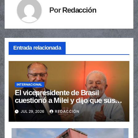
Por
Redacción
Entrada relacionada
INTERNACIONAL
El vicepresidente de Brasil
cuestionó a Milei y dijo que sus
ataques “perjudican a la
JUL 29, 2026
REDACCIÓN
Argentina”