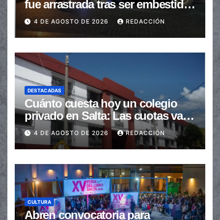
fue arrastrada tras ser embestidas
en la senda peatonal
4 DE AGOSTO DE 2026
REDACCIÓN
DESTACADAS
Cuánto cuesta hoy un colegio
privado en Salta: Las cuotas van
de $110.000 a más de $600.000
4 DE AGOSTO DE 2026
REDACCIÓN
CULTURA
Abren convocatoria para