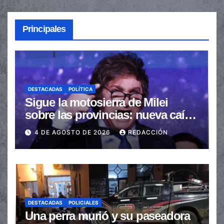
Principales
DESTACADAS
POLÍTICA
Sigue la motosierra de Milei
sobre las provincias: nueva caída
de las transferencias no
4 DE AGOSTO DE 2026
REDACCIÓN
automáticas
DESTACADAS
POLICIALES
Una perra murió y su paseadora