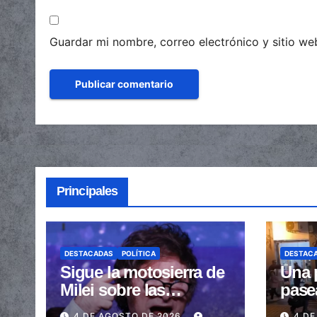
Guardar mi nombre, correo electrónico y sitio w
Principales
DESTACADAS
POLÍTICA
DESTAC
Sigue la motosierra de
Una 
Milei sobre las
pase
provincias: nueva
arras
4 DE AGOSTO DE 2026
4 DE