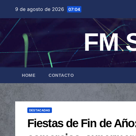
Saltar
9 de agosto de 2026
07:04
al
contenido
FM S
HOME
CONTACTO
DESTACADAS
Fiestas de Fin de Año