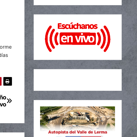
forme
días
Año
vo