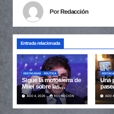
Por
Redacción
Entrada relacionada
DESTACADAS
POLÍTICA
DESTAC
Sigue la motosierra de
Una p
Milei sobre las
pase
provincias: nueva
arras
AGO 4, 2026
REDACCIÓN
AGO 4
caída de las
embe
transferencias no
send
automáticas