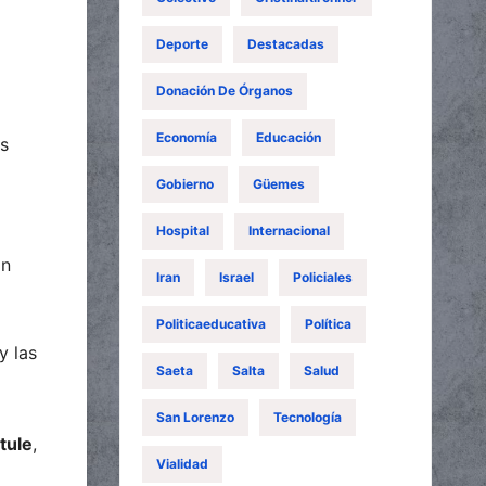
Deporte
Destacadas
Donación De Órganos
Economía
Educación
es
Gobierno
Güemes
Hospital
Internacional
án
Iran
Israel
Policiales
Politicaeducativa
Política
y las
Saeta
Salta
Salud
San Lorenzo
Tecnología
tule
,
Vialidad