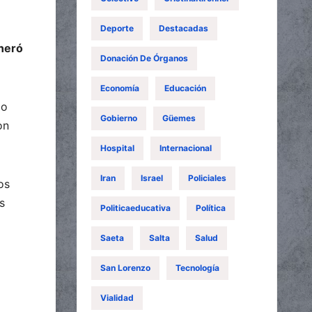
Deporte
Destacadas
eneró
Donación De Órganos
Economía
Educación
mo
Gobierno
Güemes
on
Hospital
Internacional
Iran
Israel
Policiales
os
s
Politicaeducativa
Política
Saeta
Salta
Salud
San Lorenzo
Tecnología
Vialidad