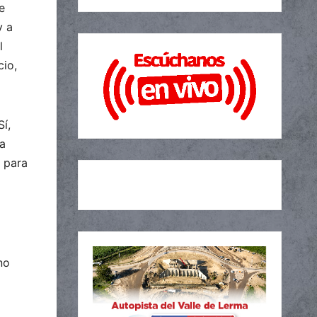
e
y a
l
cio,
í,
sa
 para
no