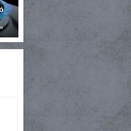
ó
ÓN
s en