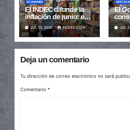
ECONOMÍA
DESTAC
El INDEC difunde la
El Go
inflación de junio: en
cons
cuánto podría
que l
JUL 13, 2026
REDACCIÓN
JUL 2
ubicarse
junio
del 
Deja un comentario
Tu dirección de correo electrónico no será public
Comentario
*