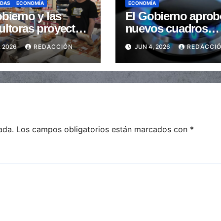
ADAS
ECONOMÍA
ECONOMÍA
bierno y las
El Gobierno aprob
ultoras proyectan
nuevos cuadros
a inflación de
tarifarios para la
, 2026
REDACCIÓN
JUN 4, 2026
REDACCI
 se ubicó debajo
distribución de ga
2%
todo el país
ada.
Los campos obligatorios están marcados con
*