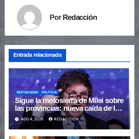
Por
Redacción
Entrada relacionada
DESTACADAS
POLÍTICA
Sigue la motosierra de Milei sobre
las provincias: nueva caída de las
transferencias no automáticas
AGO 4, 2026
REDACCIÓN