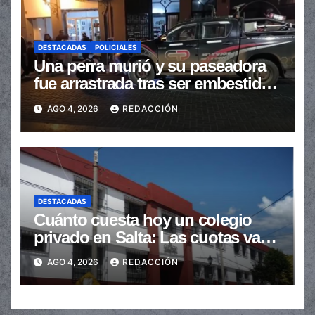
DESTACADAS
POLICIALES
Una perra murió y su paseadora
fue arrastrada tras ser embestidas
en la senda peatonal
AGO 4, 2026
REDACCIÓN
DESTACADAS
Cuánto cuesta hoy un colegio
privado en Salta: Las cuotas van
de $110.000 a más de $600.000
AGO 4, 2026
REDACCIÓN