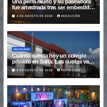
Una perra murió y su paseadora
fue arrastrada tras ser embestidas
en la senda peatonal
4 DE AGOSTO DE 2026
REDACCIÓN
DESTACADAS
Cuánto cuesta hoy un colegio
privado en Salta: Las cuotas van
de $110.000 a más de $600.000
4 DE AGOSTO DE 2026
REDACCIÓN
CULTURA