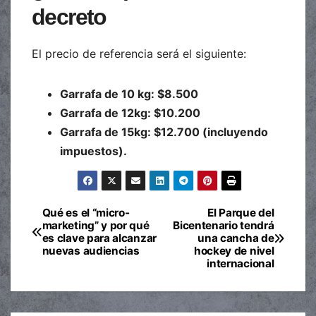
decreto
El precio de referencia será el siguiente:
Garrafa de 10 kg: $8.500
Garrafa de 12kg: $10.200
Garrafa de 15kg: $12.700 (incluyendo
impuestos).
Qué es el “micro-
El Parque del
Navegación
marketing” y por qué
Bicentenario tendrá
es clave para alcanzar
una cancha de
de
nuevas audiencias
hockey de nivel
internacional
entradas