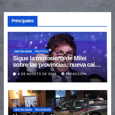
Principales
DESTACADAS
POLÍTICA
Sigue la motosierra de Milei
sobre las provincias: nueva caída
de las transferencias no
4 DE AGOSTO DE 2026
REDACCIÓN
automáticas
DESTACADAS
POLICIALES