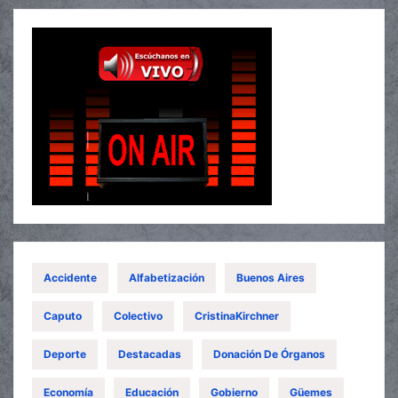
Accidente
Alfabetización
Buenos Aires
Caputo
Colectivo
CristinaKirchner
Deporte
Destacadas
Donación De Órganos
Economía
Educación
Gobierno
Güemes