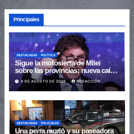
Principales
DESTACADAS
POLÍTICA
Sigue la motosierra de Milei
sobre las provincias: nueva caída
de las transferencias no
4 DE AGOSTO DE 2026
REDACCIÓN
automáticas
DESTACADAS
POLICIALES
Una perra murió y su paseadora