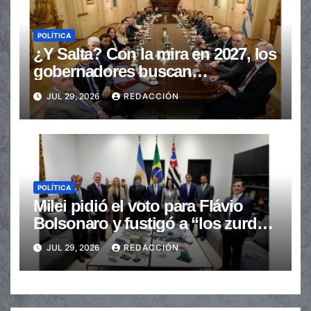
POLÍTICA
¿Y Salta? Con la mira en 2027, los
gobernadores buscan
provincializar la elección
JUL 29, 2026
REDACCIÓN
POLÍTICA
Milei pidió el voto para Flávio
Bolsonaro y fustigó a “los zurdos
de mierda”
JUL 29, 2026
REDACCIÓN