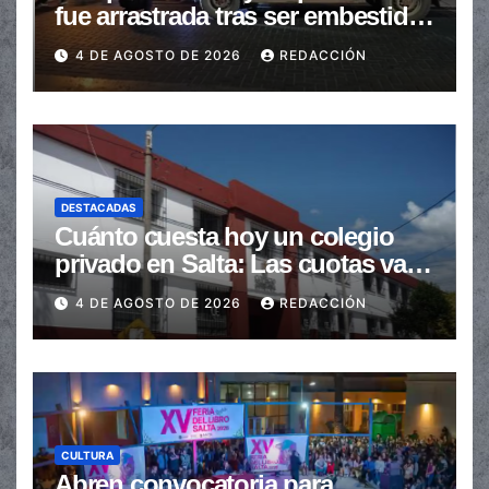
fue arrastrada tras ser embestidas
en la senda peatonal
4 DE AGOSTO DE 2026
REDACCIÓN
DESTACADAS
Cuánto cuesta hoy un colegio
privado en Salta: Las cuotas van
de $110.000 a más de $600.000
4 DE AGOSTO DE 2026
REDACCIÓN
CULTURA
Abren convocatoria para