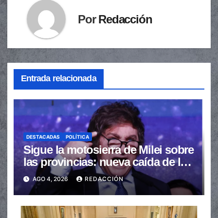
Por
Redacción
Entrada relacionada
DESTACADAS
POLÍTICA
Sigue la motosierra de Milei sobre
las provincias: nueva caída de las
transferencias no automáticas
AGO 4, 2026
REDACCIÓN