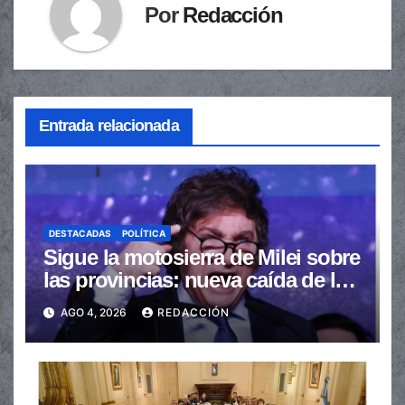
Por
Redacción
Entrada relacionada
DESTACADAS
POLÍTICA
Sigue la motosierra de Milei sobre
las provincias: nueva caída de las
transferencias no automáticas
AGO 4, 2026
REDACCIÓN