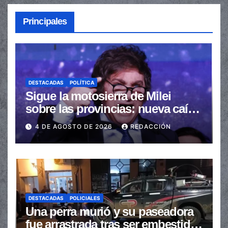
Principales
DESTACADAS
POLÍTICA
Sigue la motosierra de Milei
sobre las provincias: nueva caída
de las transferencias no
4 DE AGOSTO DE 2026
REDACCIÓN
automáticas
DESTACADAS
POLICIALES
Una perra murió y su paseadora
fue arrastrada tras ser embestidas