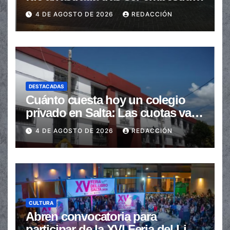
en la senda peatonal
4 DE AGOSTO DE 2026
REDACCIÓN
DESTACADAS
Cuánto cuesta hoy un colegio
privado en Salta: Las cuotas van
de $110.000 a más de $600.000
4 DE AGOSTO DE 2026
REDACCIÓN
CULTURA
Abren convocatoria para
participar de la XVI Feria del Libro