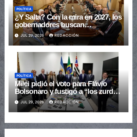
POLÍTICA
¿Y Salta? Con la mira en 2027, los
gobernadores buscan
provincializar la elección
JUL 29, 2026
REDACCIÓN
POLÍTICA
Milei pidió el voto para Flávio
Bolsonaro y fustigó a “los zurdos
de mierda”
JUL 29, 2026
REDACCIÓN