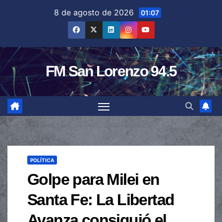
Saltar
8 de agosto de 2026
01:07
al
contenido
FM San Lorenzo 94.5
POLÍTICA
Golpe para Milei en
Santa Fe: La Libertad
Avanza consiguió el