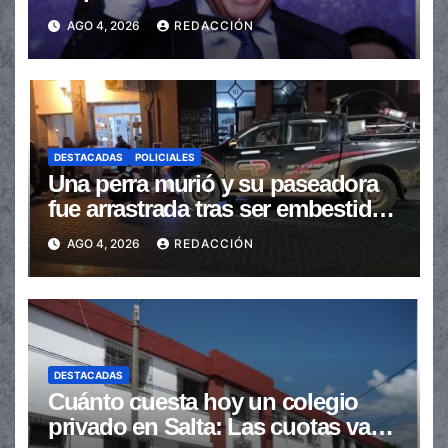
transferencias no automáticas
AGO 4, 2026
REDACCIÓN
DESTACADAS
POLICIALES
Una perra murió y su paseadora
fue arrastrada tras ser embestidas
en la senda peatonal
AGO 4, 2026
REDACCIÓN
DESTACADAS
Cuánto cuesta hoy un colegio
privado en Salta: Las cuotas van