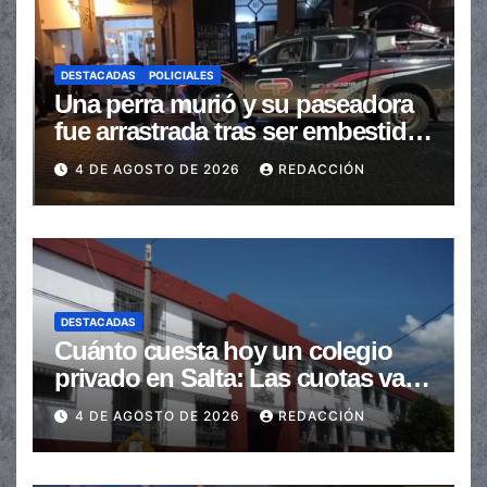
DESTACADAS
POLICIALES
Una perra murió y su paseadora
fue arrastrada tras ser embestidas
en la senda peatonal
4 DE AGOSTO DE 2026
REDACCIÓN
DESTACADAS
Cuánto cuesta hoy un colegio
privado en Salta: Las cuotas van
de $110.000 a más de $600.000
4 DE AGOSTO DE 2026
REDACCIÓN