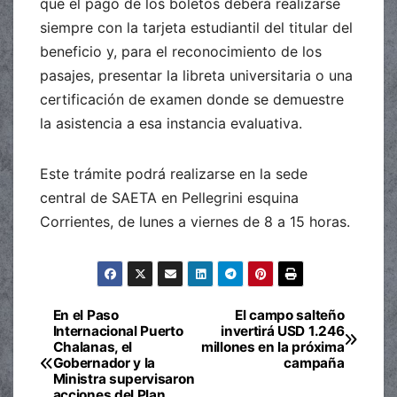
que el pago de los boletos deberá realizarse
siempre con la tarjeta estudiantil del titular del
beneficio y, para el reconocimiento de los
pasajes, presentar la libreta universitaria o una
certificación de examen donde se demuestre
la asistencia a esa instancia evaluativa.
Este trámite podrá realizarse en la sede
central de SAETA en Pellegrini esquina
Corrientes, de lunes a viernes de 8 a 15 horas.
En el Paso
El campo salteño
Navegación
Internacional Puerto
invertirá USD 1.246
Chalanas, el
millones en la próxima
de
Gobernador y la
campaña
Ministra supervisaron
acciones del Plan