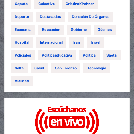
Caputo
Colectivo
CristinaKirchner
Deporte
Destacadas
Donación De Órganos
Economía
Educación
Gobierno
Güemes
Hospital
Internacional
Iran
Israel
Policiales
Politicaeducativa
Política
Saeta
Salta
Salud
San Lorenzo
Tecnología
Vialidad