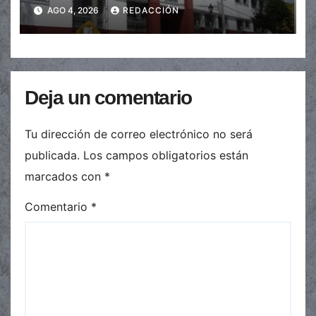
de $110.000 a más de $600.000
AGO 4, 2026
REDACCIÓN
Deja un comentario
Tu dirección de correo electrónico no será
publicada.
Los campos obligatorios están
marcados con
*
Comentario
*