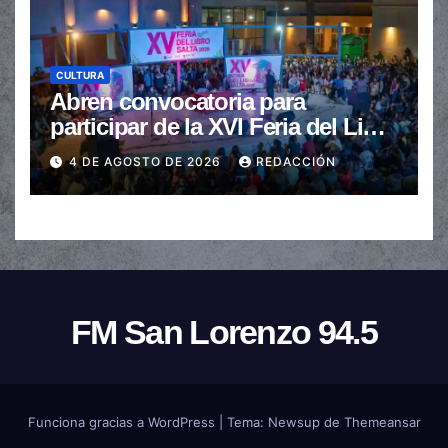
CULTURA
Abren convocatoria para
participar de la XVI Feria del Libro
de Salta
4 DE AGOSTO DE 2026
REDACCIÓN
FM San Lorenzo 94.5
Funciona gracias a WordPress
|
Tema:
Newsup
de
Themeansar