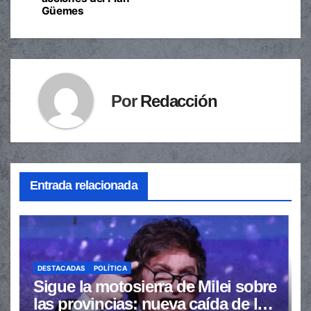
entradas
Güemes
Por
Redacción
Entrada relacionada
DESTACADAS
POLÍTICA
Sigue la motosierra de Milei sobre
las provincias: nueva caída de las