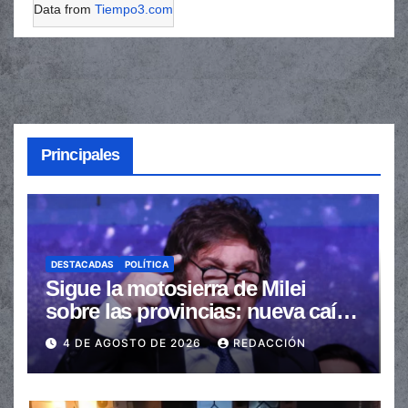
Data from
Tiempo3.com
Principales
DESTACADAS
POLÍTICA
Sigue la motosierra de Milei
sobre las provincias: nueva caída
de las transferencias no
4 DE AGOSTO DE 2026
REDACCIÓN
automáticas