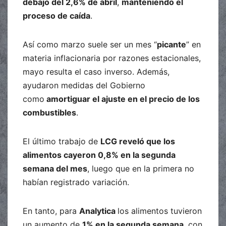
debajo del 2,6% de abril
,
manteniendo el
proceso de caída
.
Así como marzo suele ser un mes “
picante
” en
materia inflacionaria por razones estacionales,
mayo resulta el caso inverso. Además,
ayudaron medidas del Gobierno
como
amortiguar el ajuste en el precio de los
combustibles
.
El último trabajo de
LCG reveló que los
alimentos cayeron 0,8% en la segunda
semana del mes
, luego que en la primera no
habían registrado variación.
En tanto, para
Analytica
los alimentos tuvieron
un aumento de
1% en la segunda semana
, con