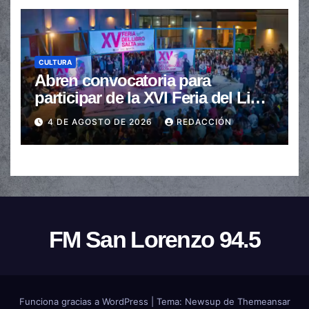
CULTURA
Abren convocatoria para
participar de la XVI Feria del Libro
de Salta
4 DE AGOSTO DE 2026
REDACCIÓN
FM San Lorenzo 94.5
Funciona gracias a WordPress
|
Tema:
Newsup
de
Themeansar