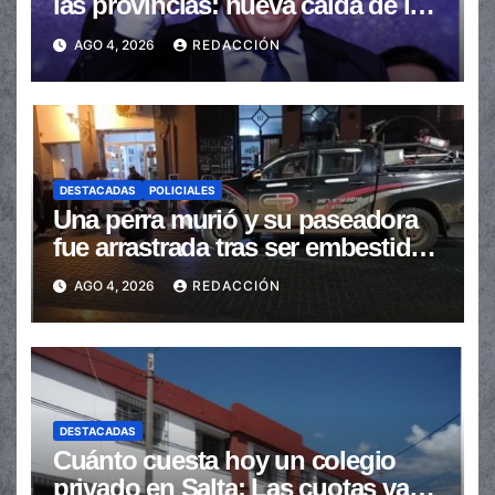
las provincias: nueva caída de las
transferencias no automáticas
AGO 4, 2026
REDACCIÓN
DESTACADAS
POLICIALES
Una perra murió y su paseadora
fue arrastrada tras ser embestidas
en la senda peatonal
AGO 4, 2026
REDACCIÓN
DESTACADAS
Cuánto cuesta hoy un colegio
privado en Salta: Las cuotas van