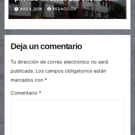
de $110.000 a más de $600.000
AGO 4, 2026
REDACCIÓN
Deja un comentario
Tu dirección de correo electrónico no será
publicada.
Los campos obligatorios están
marcados con
*
Comentario
*