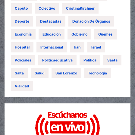
Caputo
Colectivo
CristinaKirchner
Deporte
Destacadas
Donación De Órganos
Economía
Educación
Gobierno
Güemes
Hospital
Internacional
Iran
Israel
Policiales
Politicaeducativa
Política
Saeta
Salta
Salud
San Lorenzo
Tecnología
Vialidad