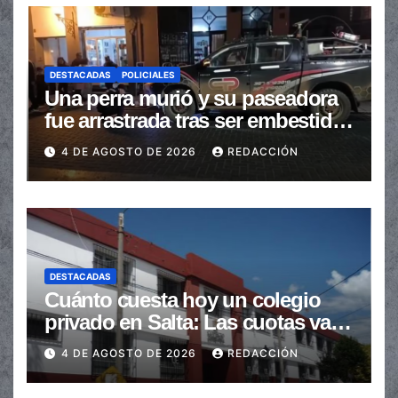
DESTACADAS
POLICIALES
Una perra murió y su paseadora
fue arrastrada tras ser embestidas
en la senda peatonal
4 DE AGOSTO DE 2026
REDACCIÓN
DESTACADAS
Cuánto cuesta hoy un colegio
privado en Salta: Las cuotas van
de $110.000 a más de $600.000
4 DE AGOSTO DE 2026
REDACCIÓN