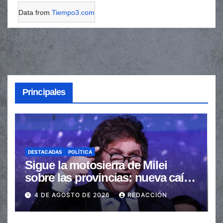
Data from
Tiempo3.com
Principales
DESTACADAS
POLÍTICA
Sigue la motosierra de Milei
sobre las provincias: nueva caída
de las transferencias no
4 DE AGOSTO DE 2026
REDACCIÓN
automáticas