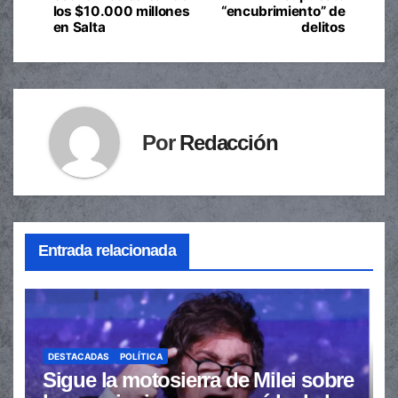
los $10.000 millones
“encubrimiento” de
entradas
en Salta
delitos
Por
Redacción
Entrada relacionada
DESTACADAS
POLÍTICA
Sigue la motosierra de Milei sobre