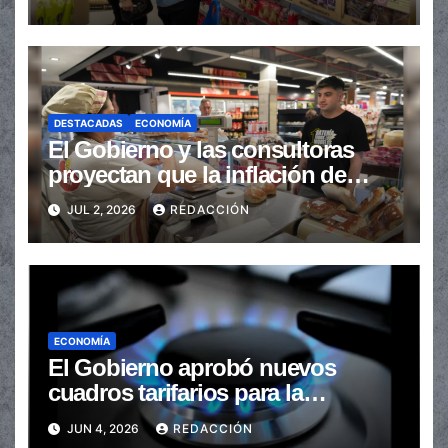
DESTACADAS
ECONOMÍA
El Gobierno y las consultoras
proyectan que la inflación de
junio se ubicó debajo del 2%
JUL 2, 2026
REDACCIÓN
ECONOMÍA
El Gobierno aprobó nuevos
cuadros tarifarios para la
distribución de gas en todo el
JUN 4, 2026
REDACCIÓN
país