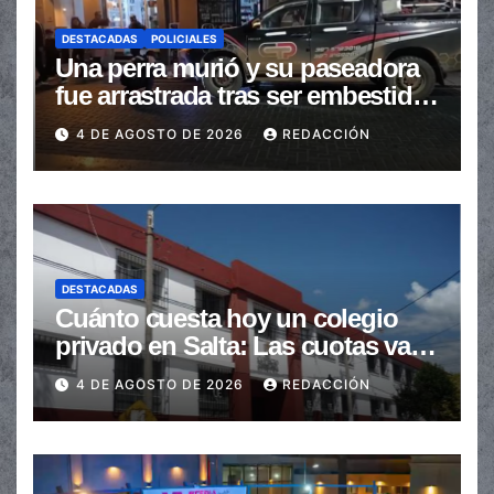
DESTACADAS
POLICIALES
Una perra murió y su paseadora
fue arrastrada tras ser embestidas
en la senda peatonal
4 DE AGOSTO DE 2026
REDACCIÓN
DESTACADAS
Cuánto cuesta hoy un colegio
privado en Salta: Las cuotas van
de $110.000 a más de $600.000
4 DE AGOSTO DE 2026
REDACCIÓN