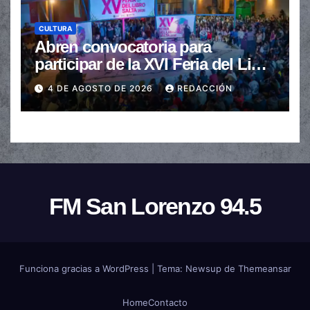
CULTURA
Abren convocatoria para
participar de la XVI Feria del Libro
de Salta
4 DE AGOSTO DE 2026
REDACCIÓN
FM San Lorenzo 94.5
Funciona gracias a WordPress
|
Tema:
Newsup
de
Themeansar
Home
Contacto