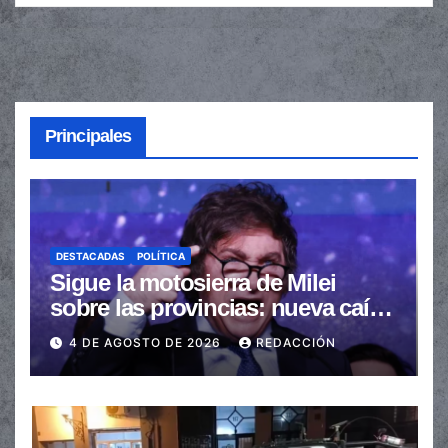
Principales
DESTACADAS
POLÍTICA
Sigue la motosierra de Milei
sobre las provincias: nueva caída
de las transferencias no
4 DE AGOSTO DE 2026
REDACCIÓN
automáticas