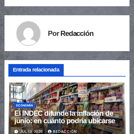
entradas
Por
Redacción
Entrada relacionada
ECONOMÍA
El INDEC difunde la inflación de
junio: en cuánto podría ubicarse
JUL 13, 2026
REDACCIÓN