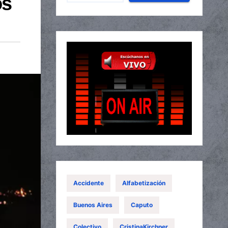
os
Accidente
Alfabetización
Buenos Aires
Caputo
Colectivo
CristinaKirchner