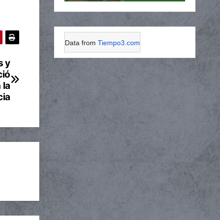
Data from
Tiempo3.com
s y
ció
 la
cia