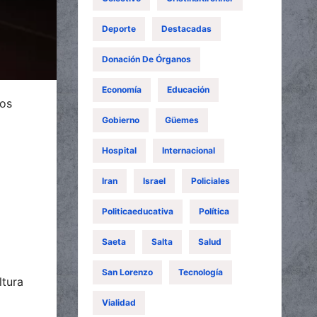
Deporte
Destacadas
Donación De Órganos
Economía
Educación
los
Gobierno
Güemes
Hospital
Internacional
Iran
Israel
Policiales
Politicaeducativa
Política
Saeta
Salta
Salud
San Lorenzo
Tecnología
ltura
Vialidad