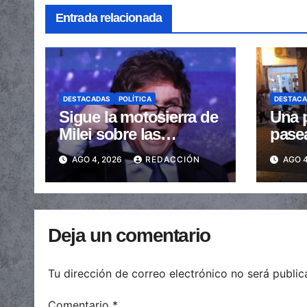
Entrada relacionada
DESTACADAS
POLÍTICA
DESTAC
Sigue la motosierra de
Una p
Milei sobre las
pase
provincias: nueva
arras
AGO 4, 2026
REDACCIÓN
AGO 4
caída de las
embe
transferencias no
send
automáticas
Deja un comentario
Tu dirección de correo electrónico no será public
Comentario
*