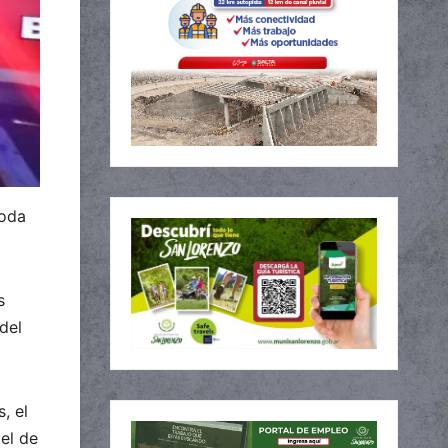
toda
s
del
, el
tel de