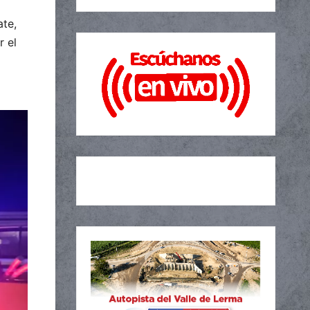
ate,
r el