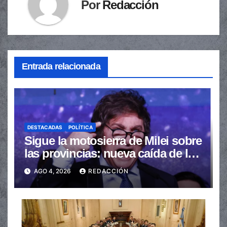
Por
Redacción
Entrada relacionada
DESTACADAS
POLÍTICA
Sigue la motosierra de Milei sobre
las provincias: nueva caída de las
transferencias no automáticas
AGO 4, 2026
REDACCIÓN