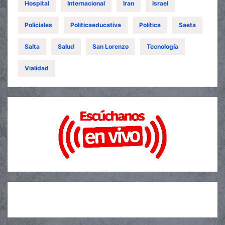
Hospital
Internacional
Iran
Israel
Policiales
Politicaeducativa
Política
Saeta
Salta
Salud
San Lorenzo
Tecnología
Vialidad