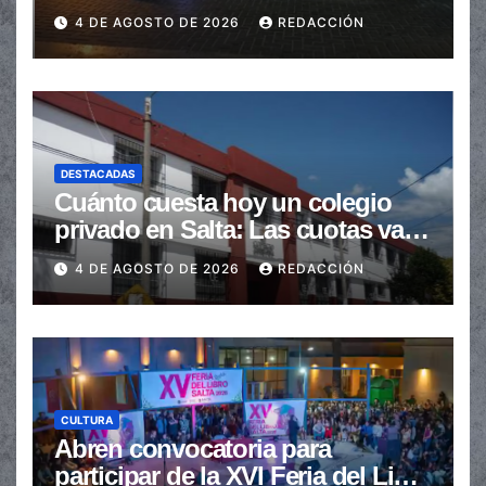
en la senda peatonal
4 DE AGOSTO DE 2026
REDACCIÓN
DESTACADAS
Cuánto cuesta hoy un colegio
privado en Salta: Las cuotas van
de $110.000 a más de $600.000
4 DE AGOSTO DE 2026
REDACCIÓN
CULTURA
Abren convocatoria para
participar de la XVI Feria del Libro