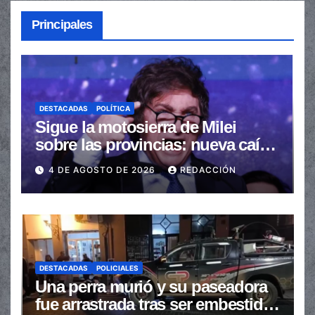
Principales
DESTACADAS
POLÍTICA
Sigue la motosierra de Milei
sobre las provincias: nueva caída
de las transferencias no
4 DE AGOSTO DE 2026
REDACCIÓN
automáticas
DESTACADAS
POLICIALES
Una perra murió y su paseadora
fue arrastrada tras ser embestidas