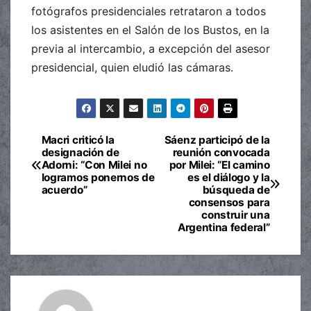
fotógrafos presidenciales retrataron a todos
los asistentes en el Salón de los Bustos, en la
previa al intercambio, a excepción del asesor
presidencial, quien eludió las cámaras.
Macri criticó la
Sáenz participó de la
Navegación
designación de
reunión convocada
Adorni: “Con Milei no
por Milei: “El camino
de
logramos ponernos de
es el diálogo y la
acuerdo”
búsqueda de
entradas
consensos para
construir una
Argentina federal”