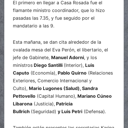
El primero en llegar a Casa Rosada fue el
flamante ministro coordinador, que lo hizo
pasadas las 7.35, y fue seguido por el
mandatario a las 9.
Esta mañana, se dan cita alrededor de la
ovalada mesa del Eva Perón, el libertario, el
jefe de Gabinete,
Manuel Adorni
, y los
ministros
Diego Santilli
(Interior),
Luis
Caputo
(Economía),
Pablo Quirno
(Relaciones
Exteriores, Comercio Internacional y
Culto),
Mario Lugones (Salud), Sandra
Pettovello
(Capital Humano),
Mariano Cúneo
Libarona
(Justicia),
Patricia
Bullrich
(Seguridad)
y Luis Petri
(Defensa).
También están presentes las secretarias Karina