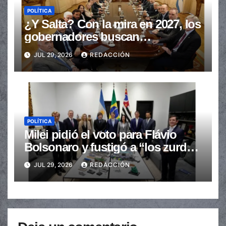
POLÍTICA
¿Y Salta? Con la mira en 2027, los
gobernadores buscan
provincializar la elección
JUL 29, 2026
REDACCIÓN
POLÍTICA
Milei pidió el voto para Flávio
Bolsonaro y fustigó a “los zurdos
de mierda”
JUL 29, 2026
REDACCIÓN