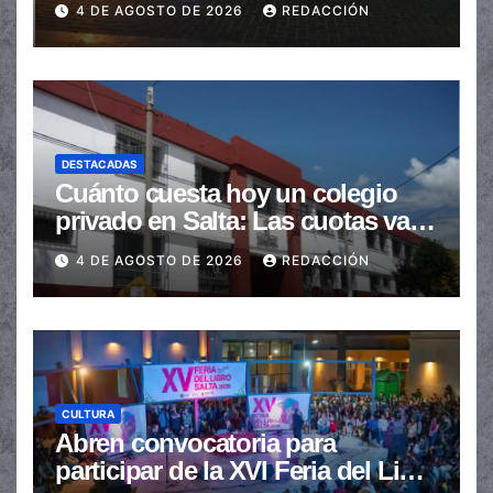
4 DE AGOSTO DE 2026
REDACCIÓN
DESTACADAS
Cuánto cuesta hoy un colegio
privado en Salta: Las cuotas van
de $110.000 a más de $600.000
4 DE AGOSTO DE 2026
REDACCIÓN
CULTURA
Abren convocatoria para
participar de la XVI Feria del Libro