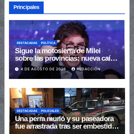
Principales
DESTACADAS
POLÍTICA
Sigue la motosierra de Milei
sobre las provincias: nueva caída
de las transferencias no
4 DE AGOSTO DE 2026
REDACCIÓN
automáticas
DESTACADAS
POLICIALES
Una perra murió y su paseadora
fue arrastrada tras ser embestidas
en la senda peatonal