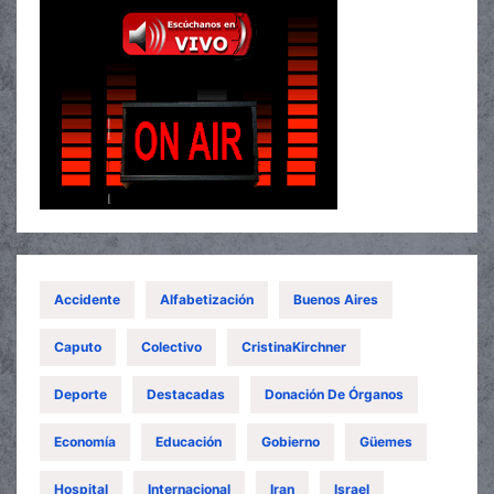
Accidente
Alfabetización
Buenos Aires
Caputo
Colectivo
CristinaKirchner
Deporte
Destacadas
Donación De Órganos
Economía
Educación
Gobierno
Güemes
Hospital
Internacional
Iran
Israel