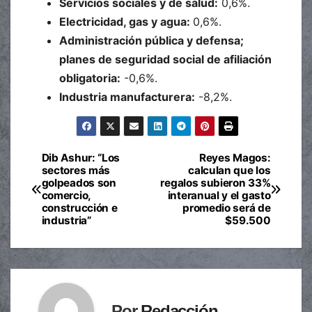
Servicios sociales y de salud:
0,6%.
Electricidad, gas y agua:
0,6%.
Administración pública y defensa;
planes de seguridad social de afiliación
obligatoria:
-0,6%.
Industria manufacturera:
-8,2%.
Dib Ashur: “Los
Reyes Magos:
Navegación
sectores más
calculan que los
golpeados son
regalos subieron 33%
de
comercio,
interanual y el gasto
construcción e
promedio será de
entradas
industria”
$59.500
Por
Redacción