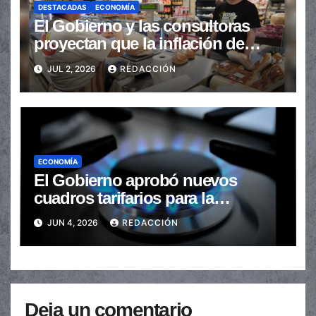
DESTACADAS
ECONOMÍA
El Gobierno y las consultoras
proyectan que la inflación de
junio se ubicó debajo del 2%
JUL 2, 2026
REDACCIÓN
ECONOMÍA
El Gobierno aprobó nuevos
cuadros tarifarios para la
distribución de gas en todo el
JUN 4, 2026
REDACCIÓN
país
Deja un comentario