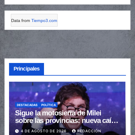
Data from
Tiempo3.com
Principales
DESTACADAS
POLÍTICA
Sigue la motosierra de Milei
sobre las provincias: nueva caída
de las transferencias no
4 DE AGOSTO DE 2026
REDACCIÓN