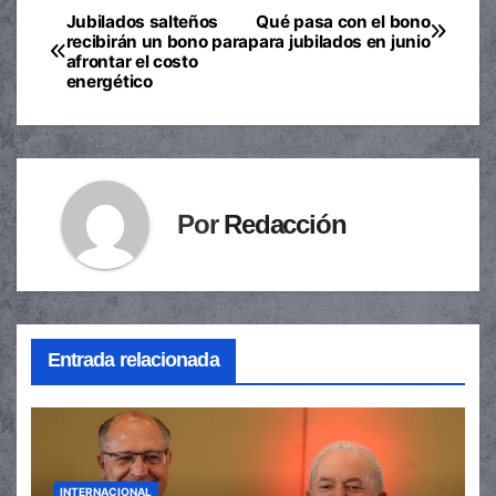
Jubilados salteños
Qué pasa con el bono
Navegación
recibirán un bono para
para jubilados en junio
afrontar el costo
de
energético
entradas
Por
Redacción
Entrada relacionada
INTERNACIONAL