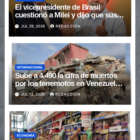
El vicepresidente de Brasil
cuestionó a Milei y dijo que sus
ataques “perjudican a la
JUL 29, 2026
REDACCIÓN
Argentina”
INTERNACIONAL
Sube a 4.490 la cifra de muertos
por los terremotos en Venezuela y
hay 16.740 heridos
JUL 13, 2026
REDACCIÓN
ECONOMÍA