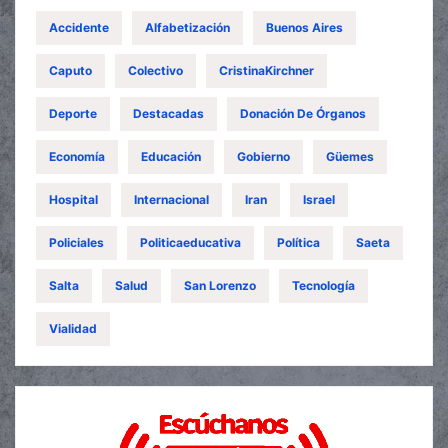
Accidente
Alfabetización
Buenos Aires
Caputo
Colectivo
CristinaKirchner
Deporte
Destacadas
Donación De Órganos
Economía
Educación
Gobierno
Güemes
Hospital
Internacional
Iran
Israel
Policiales
Politicaeducativa
Política
Saeta
Salta
Salud
San Lorenzo
Tecnología
Vialidad