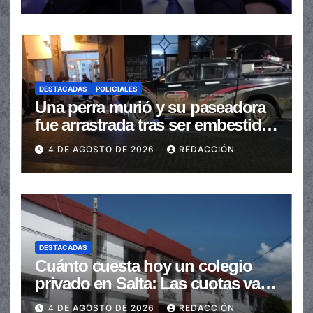
automáticas
DESTACADAS
POLICIALES
Una perra murió y su paseadora
fue arrastrada tras ser embestidas
en la senda peatonal
4 DE AGOSTO DE 2026
REDACCIÓN
DESTACADAS
Cuánto cuesta hoy un colegio
privado en Salta: Las cuotas van
de $110.000 a más de $600.000
4 DE AGOSTO DE 2026
REDACCIÓN