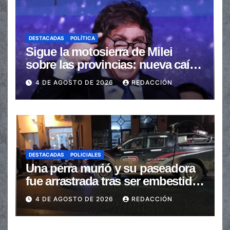
DESTACADAS
POLÍTICA
Sigue la motosierra de Milei
sobre las provincias: nueva caída
de las transferencias no
4 DE AGOSTO DE 2026
REDACCIÓN
automáticas
DESTACADAS
POLICIALES
Una perra murió y su paseadora
fue arrastrada tras ser embestidas
en la senda peatonal
4 DE AGOSTO DE 2026
REDACCIÓN