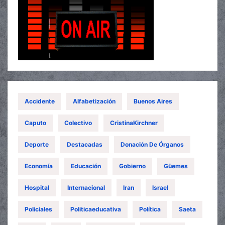
Accidente
Alfabetización
Buenos Aires
Caputo
Colectivo
CristinaKirchner
Deporte
Destacadas
Donación De Órganos
Economía
Educación
Gobierno
Güemes
Hospital
Internacional
Iran
Israel
Policiales
Politicaeducativa
Política
Saeta