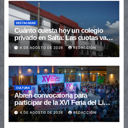
DESTACADAS
Cuánto cuesta hoy un colegio
privado en Salta: Las cuotas van
de $110.000 a más de $600.000
4 DE AGOSTO DE 2026
REDACCIÓN
CULTURA
Abren convocatoria para
participar de la XVI Feria del Libro
de Salta
4 DE AGOSTO DE 2026
REDACCIÓN