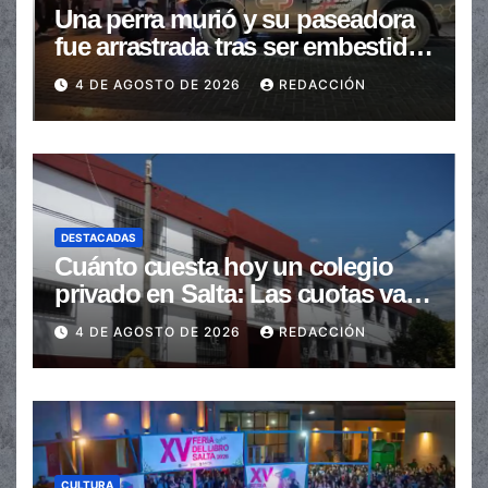
Una perra murió y su paseadora
fue arrastrada tras ser embestidas
en la senda peatonal
4 DE AGOSTO DE 2026
REDACCIÓN
DESTACADAS
Cuánto cuesta hoy un colegio
privado en Salta: Las cuotas van
de $110.000 a más de $600.000
4 DE AGOSTO DE 2026
REDACCIÓN
CULTURA