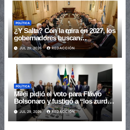
POLÍTICA
¿Y Salta? Con la mira en 2027, los
gobernadores buscan
provincializar la elección
JUL 29, 2026
REDACCIÓN
POLÍTICA
Milei pidió el voto para Flávio
Bolsonaro y fustigó a “los zurdos
de mierda”
JUL 29, 2026
REDACCIÓN