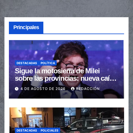
Principales
DESTACADAS
POLÍTICA
Sigue la motosierra de Milei
sobre las provincias: nueva caída
de las transferencias no
4 DE AGOSTO DE 2026
REDACCIÓN
automáticas
DESTACADAS
POLICIALES