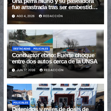
Una perra murió y su paseadora
fue arrastrada tras ser embestidas
en la senda peatonal
AGO 4, 2026
REDACCIÓN
DESTACADAS
POLICIALES
Conductor ebrio: Fuerte choque
entre dos autos cerca de la UNSA
JUN 17, 2026
REDACCIÓN
POLICIALES
Detenidos y miles de dosis de