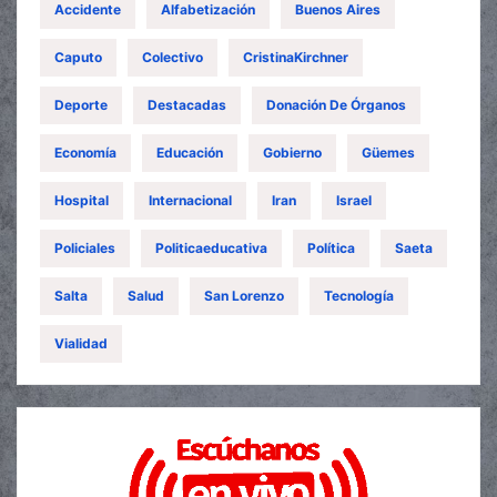
Accidente
Alfabetización
Buenos Aires
Caputo
Colectivo
CristinaKirchner
Deporte
Destacadas
Donación De Órganos
Economía
Educación
Gobierno
Güemes
Hospital
Internacional
Iran
Israel
Policiales
Politicaeducativa
Política
Saeta
Salta
Salud
San Lorenzo
Tecnología
Vialidad