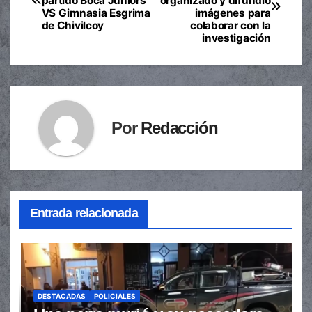
partido Boca Juniors
organizado y difundió
de
VS Gimnasia Esgrima
imágenes para
de Chivilcoy
colaborar con la
entradas
investigación
Por
Redacción
Entrada relacionada
DESTACADAS
POLICIALES