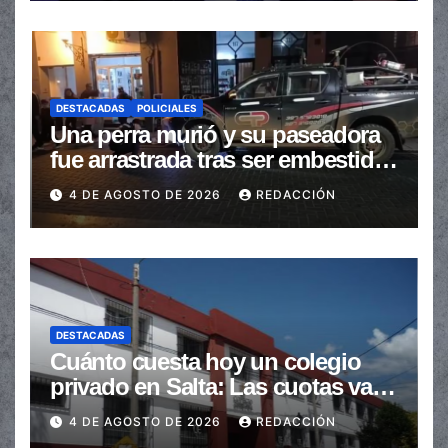
DESTACADAS
POLICIALES
Una perra murió y su paseadora
fue arrastrada tras ser embestidas
en la senda peatonal
4 DE AGOSTO DE 2026
REDACCIÓN
DESTACADAS
Cuánto cuesta hoy un colegio
privado en Salta: Las cuotas van
de $110.000 a más de $600.000
4 DE AGOSTO DE 2026
REDACCIÓN