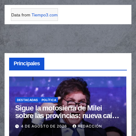
Data from
Tiempo3.com
Principales
DESTACADAS
POLÍTICA
Sigue la motosierra de Milei
sobre las provincias: nueva caída
de las transferencias no
4 DE AGOSTO DE 2026
REDACCIÓN
automáticas