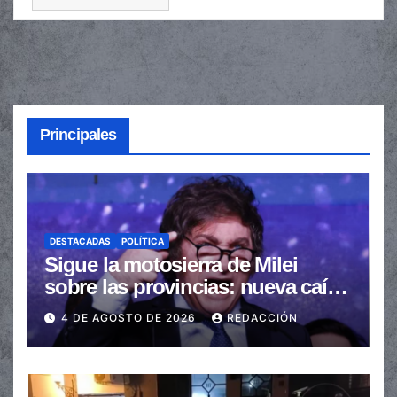
Principales
DESTACADAS
POLÍTICA
Sigue la motosierra de Milei
sobre las provincias: nueva caída
de las transferencias no
4 DE AGOSTO DE 2026
REDACCIÓN
automáticas