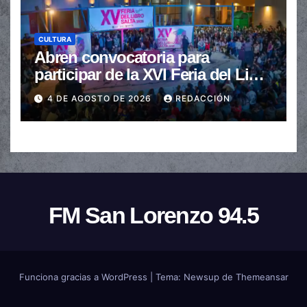
CULTURA
Abren convocatoria para
participar de la XVI Feria del Libro
de Salta
4 DE AGOSTO DE 2026
REDACCIÓN
FM San Lorenzo 94.5
Funciona gracias a WordPress
|
Tema:
Newsup
de
Themeansar