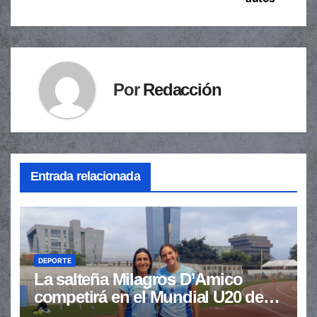
Por
Redacción
Entrada relacionada
DEPORTE
La salteña Milagros D’Amico
competirá en el Mundial U20 de
Atletismo