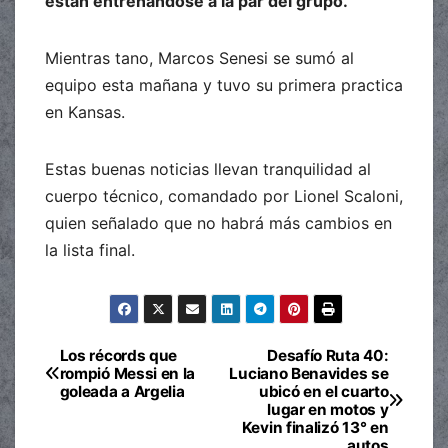
están entrenándose a la par del grupo.
Mientras tano, Marcos Senesi se sumó al
equipo esta mañana y tuvo su primera practica
en Kansas.
Estas buenas noticias llevan tranquilidad al
cuerpo técnico, comandado por Lionel Scaloni,
quien señalado que no habrá más cambios en
la lista final.
Los récords que
Desafío Ruta 40:
Navegación
rompió Messi en la
Luciano Benavides se
goleada a Argelia
ubicó en el cuarto
de
lugar en motos y
Kevin finalizó 13° en
entradas
autos