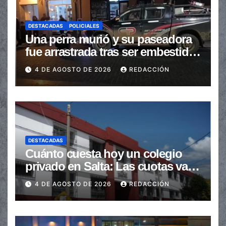
DESTACADAS
POLICIALES
Una perra murió y su paseadora
fue arrastrada tras ser embestidas
en la senda peatonal
4 DE AGOSTO DE 2026
REDACCIÓN
DESTACADAS
Cuánto cuesta hoy un colegio
privado en Salta: Las cuotas van
de $110.000 a más de $600.000
4 DE AGOSTO DE 2026
REDACCIÓN