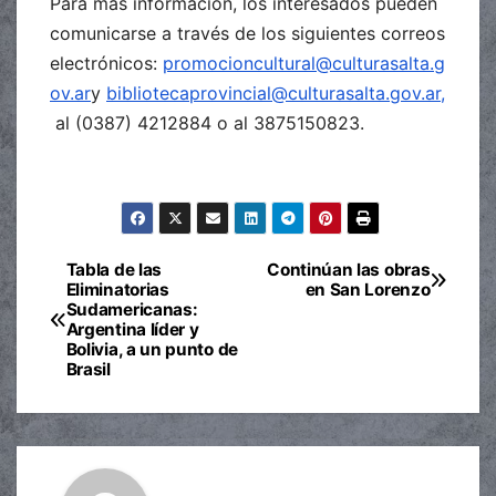
Para más información, los interesados pueden
comunicarse a través de los siguientes correos
electrónicos:
promocioncultural@culturasalta.g
ov.ar
y
bibliotecaprovincial@culturasalta.gov.ar,
al (0387) 4212884 o al 3875150823.
Tabla de las
Continúan las obras
Navegación
Eliminatorias
en San Lorenzo
Sudamericanas:
de
Argentina líder y
Bolivia, a un punto de
entradas
Brasil