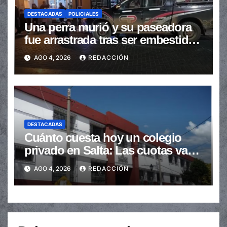
DESTACADAS
POLICIALES
Una perra murió y su paseadora
fue arrastrada tras ser embestidas
en la senda peatonal
AGO 4, 2026
REDACCIÓN
DESTACADAS
Cuánto cuesta hoy un colegio
privado en Salta: Las cuotas van
de $110.000 a más de $600.000
AGO 4, 2026
REDACCIÓN