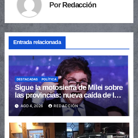
Por
Redacción
Entrada relacionada
DESTACADAS
POLÍTICA
Sigue la motosierra de Milei sobre
las provincias: nueva caída de las
transferencias no automáticas
AGO 4, 2026
REDACCIÓN