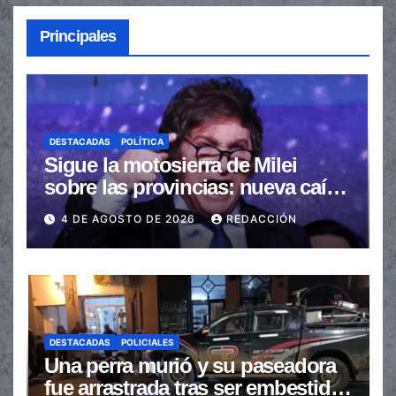
Principales
DESTACADAS
POLÍTICA
Sigue la motosierra de Milei
sobre las provincias: nueva caída
de las transferencias no
4 DE AGOSTO DE 2026
REDACCIÓN
automáticas
DESTACADAS
POLICIALES
Una perra murió y su paseadora
fue arrastrada tras ser embestidas