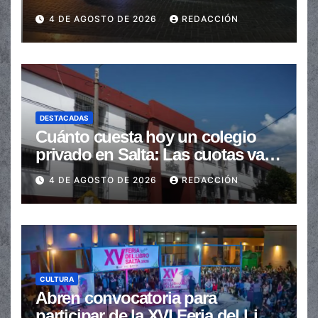
en la senda peatonal
4 DE AGOSTO DE 2026
REDACCIÓN
DESTACADAS
Cuánto cuesta hoy un colegio
privado en Salta: Las cuotas van
de $110.000 a más de $600.000
4 DE AGOSTO DE 2026
REDACCIÓN
CULTURA
Abren convocatoria para
participar de la XVI Feria del Libro