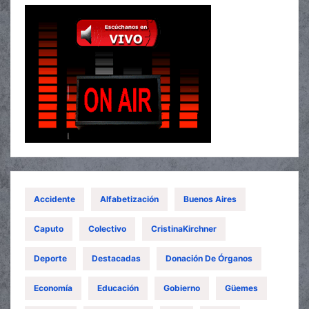
Accidente
Alfabetización
Buenos Aires
Caputo
Colectivo
CristinaKirchner
Deporte
Destacadas
Donación De Órganos
Economía
Educación
Gobierno
Güemes