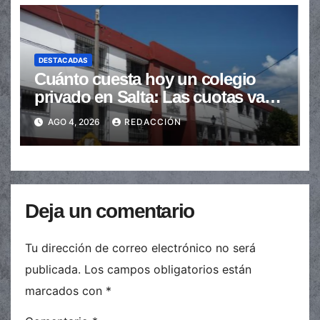
DESTACADAS
Cuánto cuesta hoy un colegio
privado en Salta: Las cuotas van
de $110.000 a más de $600.000
AGO 4, 2026
REDACCIÓN
Deja un comentario
Tu dirección de correo electrónico no será
publicada.
Los campos obligatorios están
marcados con
*