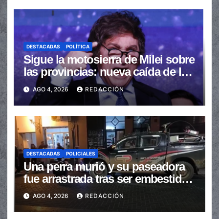
DESTACADAS
POLÍTICA
Sigue la motosierra de Milei sobre
las provincias: nueva caída de las
transferencias no automáticas
AGO 4, 2026
REDACCIÓN
DESTACADAS
POLICIALES
Una perra murió y su paseadora
fue arrastrada tras ser embestidas
en la senda peatonal
AGO 4, 2026
REDACCIÓN