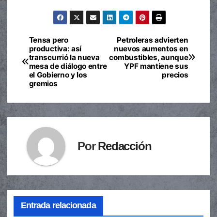
Tensa pero
Petroleras advierten
Navegación
productiva: así
nuevos aumentos en
transcurrió la nueva
combustibles, aunque
de
mesa de diálogo entre
YPF mantiene sus
el Gobierno y los
precios
entradas
gremios
Por
Redacción
Entrada relacionada