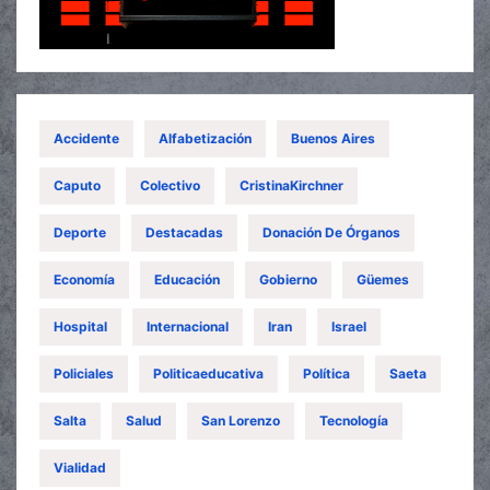
Accidente
Alfabetización
Buenos Aires
Caputo
Colectivo
CristinaKirchner
Deporte
Destacadas
Donación De Órganos
Economía
Educación
Gobierno
Güemes
Hospital
Internacional
Iran
Israel
Policiales
Politicaeducativa
Política
Saeta
Salta
Salud
San Lorenzo
Tecnología
Vialidad