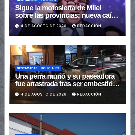
Sigue la motosierra de Milei
sobre las provincias: nueva caída
de las transferencias no
4 DE AGOSTO DE 2026
REDACCIÓN
automáticas
DESTACADAS
POLICIALES
Una perra murió y su paseadora
fue arrastrada tras ser embestidas
en la senda peatonal
4 DE AGOSTO DE 2026
REDACCIÓN