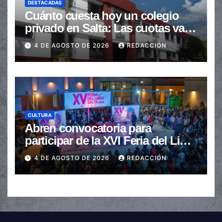
DESTACADAS
Cuánto cuesta hoy un colegio
privado en Salta: Las cuotas van
de $110.000 a más de $600.000
4 DE AGOSTO DE 2026
REDACCIÓN
CULTURA
Abren convocatoria para
participar de la XVI Feria del Libro
de Salta
4 DE AGOSTO DE 2026
REDACCIÓN