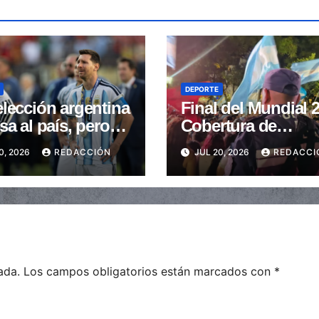
DEPORTE
lección argentina
Final del Mundial 
sa al país, pero
Cobertura de
essi
seguridad en toda 
0, 2026
REDACCIÓN
JUL 20, 2026
REDACCI
provincia
ada.
Los campos obligatorios están marcados con
*