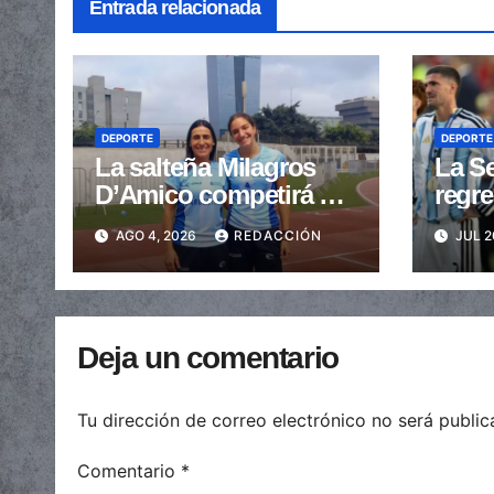
Entrada relacionada
DEPORTE
DEPORTE
La salteña Milagros
La Se
D’Amico competirá en
regre
el Mundial U20 de
sin M
AGO 4, 2026
REDACCIÓN
JUL 2
Atletismo
Deja un comentario
Tu dirección de correo electrónico no será public
Comentario
*