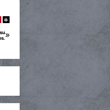
 su
es.