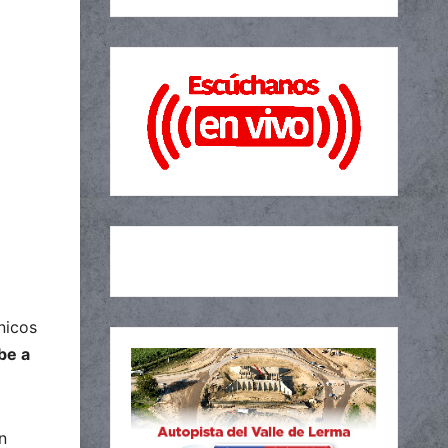
únicos
be a
n