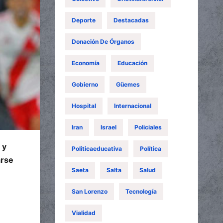
Deporte
Destacadas
Donación De Órganos
Economía
Educación
Gobierno
Güemes
Hospital
Internacional
Iran
Israel
Policiales
 y
Politicaeducativa
Política
arse
Saeta
Salta
Salud
San Lorenzo
Tecnología
Vialidad