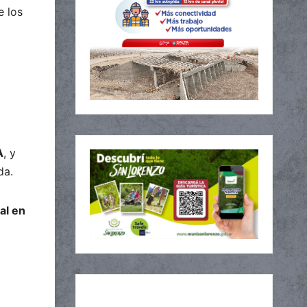
e los
A
, y
da.
al en