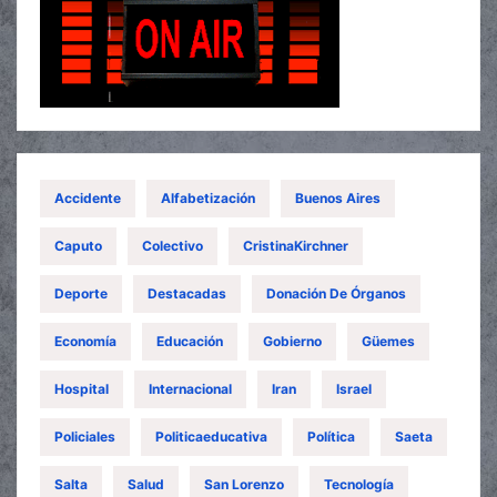
Accidente
Alfabetización
Buenos Aires
Caputo
Colectivo
CristinaKirchner
Deporte
Destacadas
Donación De Órganos
Economía
Educación
Gobierno
Güemes
Hospital
Internacional
Iran
Israel
Policiales
Politicaeducativa
Política
Saeta
Salta
Salud
San Lorenzo
Tecnología