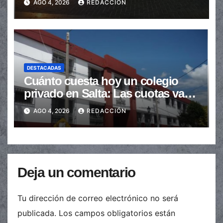
AGO 4, 2026
REDACCIÓN
DESTACADAS
Cuánto cuesta hoy un colegio
privado en Salta: Las cuotas van
de $110.000 a más de $600.000
AGO 4, 2026
REDACCIÓN
Deja un comentario
Tu dirección de correo electrónico no será
publicada.
Los campos obligatorios están