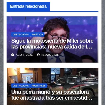
Entrada relacionada
DESTACADAS
POLÍTICA
Sigue la motosierra de Milei sobre
las provincias: nueva caída de las
transferencias no automáticas
AGO 4, 2026
REDACCIÓN
DESTACADAS
POLICIALES
Una perra murió y su paseadora
fue arrastrada tras ser embestidas
en la senda peatonal