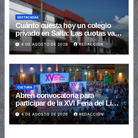
DESTACADAS
Cuánto cuesta hoy un colegio
privado en Salta: Las cuotas van
de $110.000 a más de $600.000
4 DE AGOSTO DE 2026
REDACCIÓN
CULTURA
Abren convocatoria para
participar de la XVI Feria del Libro
de Salta
4 DE AGOSTO DE 2026
REDACCIÓN