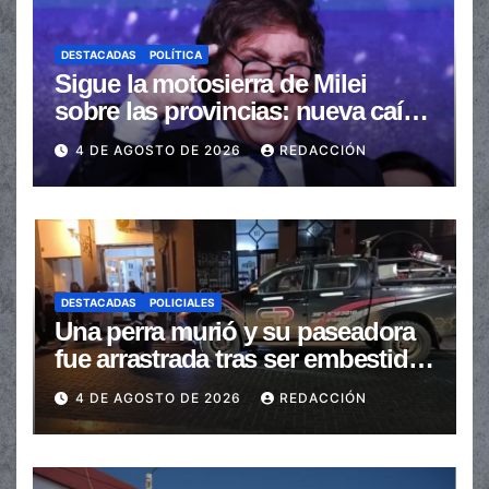
DESTACADAS
POLÍTICA
Sigue la motosierra de Milei
sobre las provincias: nueva caída
de las transferencias no
4 DE AGOSTO DE 2026
REDACCIÓN
automáticas
DESTACADAS
POLICIALES
Una perra murió y su paseadora
fue arrastrada tras ser embestidas
en la senda peatonal
4 DE AGOSTO DE 2026
REDACCIÓN