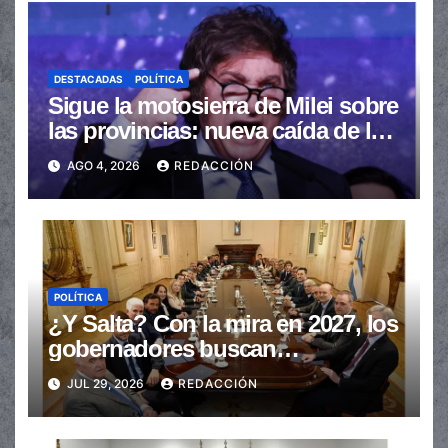
DESTACADAS
POLÍTICA
Sigue la motosierra de Milei sobre
las provincias: nueva caída de las
transferencias no automáticas
AGO 4, 2026
REDACCIÓN
POLÍTICA
¿Y Salta? Con la mira en 2027, los
gobernadores buscan
provincializar la elección
JUL 29, 2026
REDACCIÓN