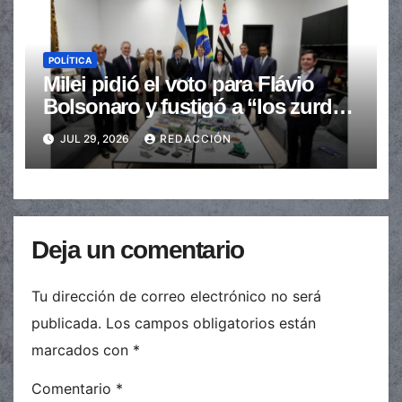
POLÍTICA
Milei pidió el voto para Flávio
Bolsonaro y fustigó a “los zurdos
de mierda”
JUL 29, 2026
REDACCIÓN
Deja un comentario
Tu dirección de correo electrónico no será
publicada.
Los campos obligatorios están
marcados con
*
Comentario
*