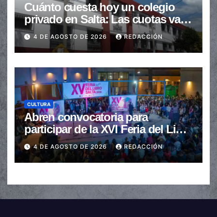
Cuánto cuesta hoy un colegio
privado en Salta: Las cuotas van
de $110.000 a más de $600.000
4 DE AGOSTO DE 2026
REDACCIÓN
CULTURA
Abren convocatoria para
participar de la XVI Feria del Libro
de Salta
4 DE AGOSTO DE 2026
REDACCIÓN