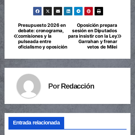
Presupuesto 2026 en
Oposición prepara
Navegación
debate: cronograma,
sesión en Diputados
comisiones y la
para insistir con la Ley
de
pulseada entre
Garrahan y frenar
oficialismo y oposición
vetos de Milei
entradas
Por
Redacción
Entrada relacionada