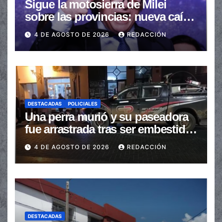
Sigue la motosierra de Milei
sobre las provincias: nueva caída
de las transferencias no
4 DE AGOSTO DE 2026
REDACCIÓN
automáticas
DESTACADAS
POLICIALES
Una perra murió y su paseadora
fue arrastrada tras ser embestidas
en la senda peatonal
4 DE AGOSTO DE 2026
REDACCIÓN
DESTACADAS