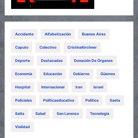
Accidente
Alfabetización
Buenos Aires
Caputo
Colectivo
CristinaKirchner
Deporte
Destacadas
Donación De Órganos
Economía
Educación
Gobierno
Güemes
Hospital
Internacional
Iran
Israel
Policiales
Politicaeducativa
Política
Saeta
Salta
Salud
San Lorenzo
Tecnología
Vialidad