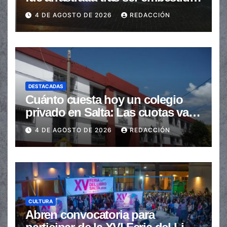
en la senda peatonal
4 DE AGOSTO DE 2026
REDACCIÓN
DESTACADAS
Cuánto cuesta hoy un colegio
privado en Salta: Las cuotas van
de $110.000 a más de $600.000
4 DE AGOSTO DE 2026
REDACCIÓN
CULTURA
Abren convocatoria para