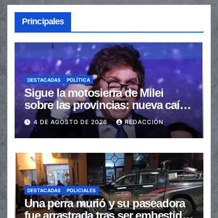
Principales
DESTACADAS
POLÍTICA
Sigue la motosierra de Milei
sobre las provincias: nueva caída
de las transferencias no
4 DE AGOSTO DE 2026
REDACCIÓN
automáticas
DESTACADAS
POLICIALES
Una perra murió y su paseadora
fue arrastrada tras ser embestidas