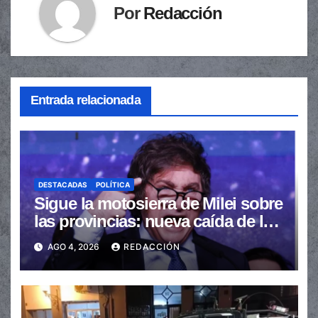
Por
Redacción
Entrada relacionada
DESTACADAS
POLÍTICA
Sigue la motosierra de Milei sobre
las provincias: nueva caída de las
transferencias no automáticas
AGO 4, 2026
REDACCIÓN