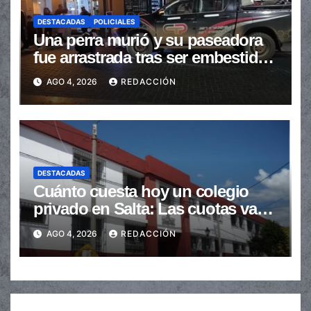
DESTACADAS
POLICIALES
Una perra murió y su paseadora
fue arrastrada tras ser embestidas
en la senda peatonal
AGO 4, 2026
REDACCIÓN
DESTACADAS
Cuánto cuesta hoy un colegio
privado en Salta: Las cuotas van
de $110.000 a más de $600.000
AGO 4, 2026
REDACCIÓN