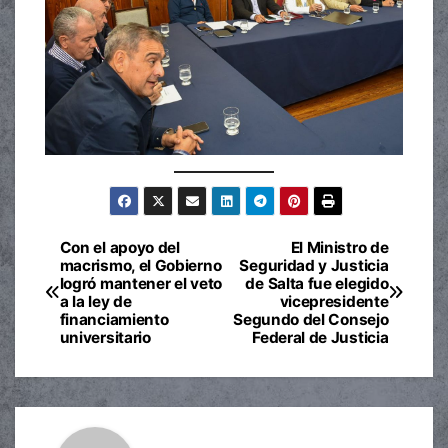
Con el apoyo del
El Ministro de
Navegación
macrismo, el Gobierno
Seguridad y Justicia
logró mantener el veto
de Salta fue elegido
de
a la ley de
vicepresidente
financiamiento
Segundo del Consejo
entradas
universitario
Federal de Justicia