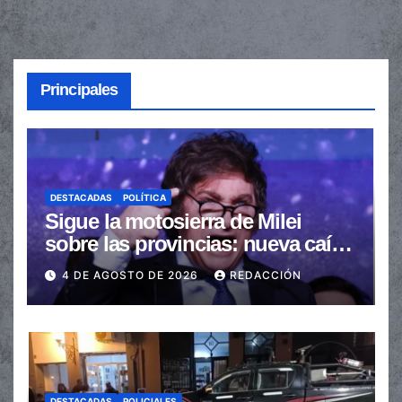
Principales
DESTACADAS
POLÍTICA
Sigue la motosierra de Milei
sobre las provincias: nueva caída
de las transferencias no
4 DE AGOSTO DE 2026
REDACCIÓN
automáticas
DESTACADAS
POLICIALES