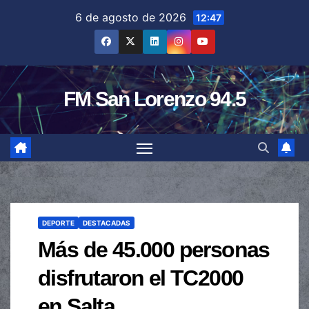
Saltar
6 de agosto de 2026
12:47
al
contenido
FM San Lorenzo 94.5
DEPORTE
DESTACADAS
Más de 45.000 personas
disfrutaron el TC2000
en Salta