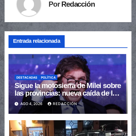
Por
Redacción
Entrada relacionada
DESTACADAS
POLÍTICA
Sigue la motosierra de Milei sobre
las provincias: nueva caída de las
transferencias no automáticas
AGO 4, 2026
REDACCIÓN