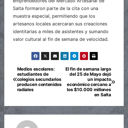
emprendedores del Mercado Artesanal de
Salta formaron parte de la cita con una
muestra especial, permitiendo que los
artesanos locales acercaran sus creaciones
identitarias a miles de asistentes y sumando
valor cultural al fin de semana de velocidad.
Medios escolares:
El fin de semana largo
Navegación
estudiantes de
del 25 de Mayo dejó
colegios secundarios
un impacto
de
producen contenidos
económico cercano a
radiales
los $10.000 millones
entradas
en Salta