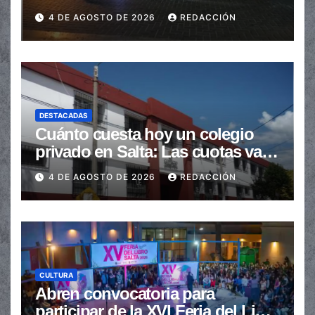
en la senda peatonal
4 DE AGOSTO DE 2026
REDACCIÓN
DESTACADAS
Cuánto cuesta hoy un colegio
privado en Salta: Las cuotas van
de $110.000 a más de $600.000
4 DE AGOSTO DE 2026
REDACCIÓN
CULTURA
Abren convocatoria para
participar de la XVI Feria del Libro