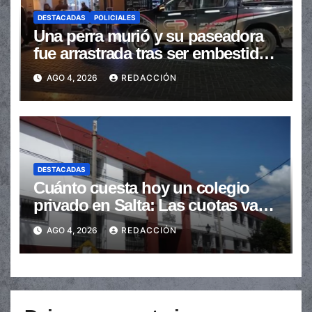
DESTACADAS
POLICIALES
Una perra murió y su paseadora
fue arrastrada tras ser embestidas
en la senda peatonal
AGO 4, 2026
REDACCIÓN
DESTACADAS
Cuánto cuesta hoy un colegio
privado en Salta: Las cuotas van
de $110.000 a más de $600.000
AGO 4, 2026
REDACCIÓN