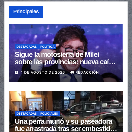
Principales
DESTACADAS
POLÍTICA
Sigue la motosierra de Milei
sobre las provincias: nueva caída
de las transferencias no
4 DE AGOSTO DE 2026
REDACCIÓN
automáticas
DESTACADAS
POLICIALES
Una perra murió y su paseadora
fue arrastrada tras ser embestidas