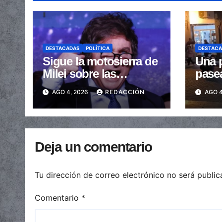
DESTACADAS
POLÍTICA
DESTAC
Sigue la motosierra de
Una p
Milei sobre las
pase
provincias: nueva
arras
AGO 4, 2026
REDACCIÓN
AGO 4
caída de las
embe
transferencias no
send
automáticas
Deja un comentario
Tu dirección de correo electrónico no será public
Comentario
*