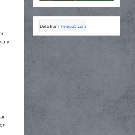
Data from
Tiempo3.com
or
ca y
lar
con