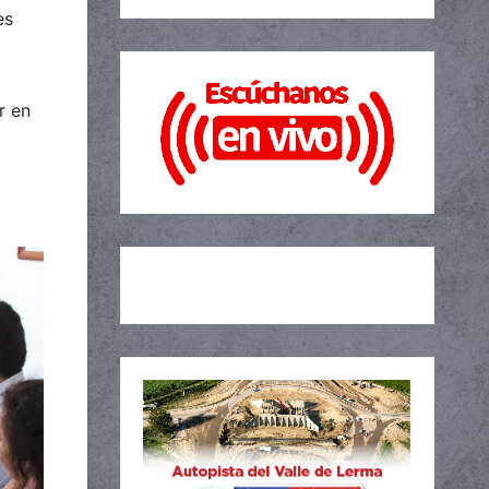
es
r en