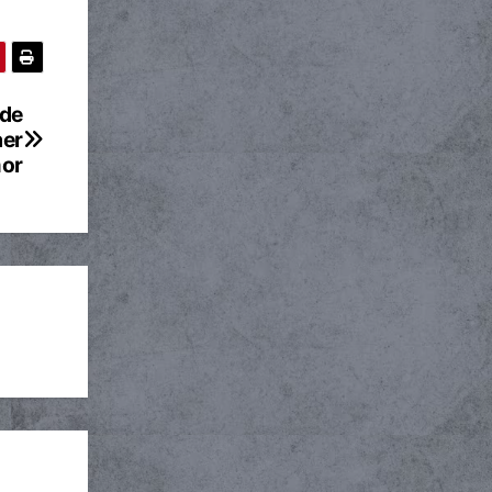
 de
aer
mor