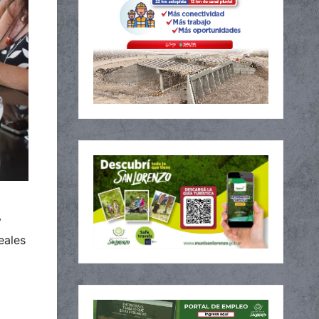
y
eales