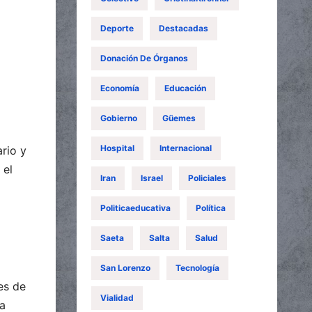
Deporte
Destacadas
Donación De Órganos
Economía
Educación
Gobierno
Güemes
Hospital
Internacional
ario y
 el
Iran
Israel
Policiales
Politicaeducativa
Política
Saeta
Salta
Salud
San Lorenzo
Tecnología
es de
Vialidad
la