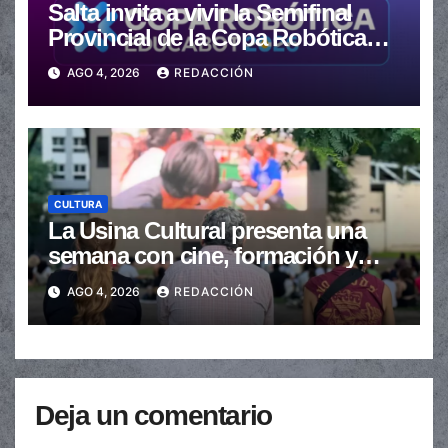
Salta invita a vivir la Semifinal
Provincial de la Copa Robótica
Argentina 2026
AGO 4, 2026
REDACCIÓN
CULTURA
La Usina Cultural presenta una
semana con cine, formación y
actividades para toda la
AGO 4, 2026
REDACCIÓN
comunidad
Deja un comentario