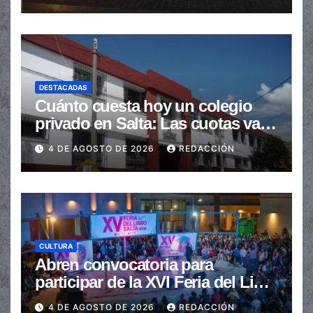
DESTACADAS
Cuánto cuesta hoy un colegio
privado en Salta: Las cuotas van
de $110.000 a más de $600.000
4 DE AGOSTO DE 2026
REDACCIÓN
CULTURA
Abren convocatoria para
participar de la XVI Feria del Libro
de Salta
4 DE AGOSTO DE 2026
REDACCIÓN