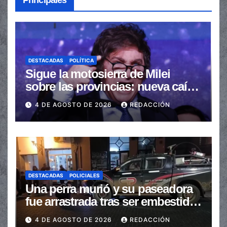
DESTACADAS
POLÍTICA
Sigue la motosierra de Milei
sobre las provincias: nueva caída
de las transferencias no
4 DE AGOSTO DE 2026
REDACCIÓN
automáticas
DESTACADAS
POLICIALES
Una perra murió y su paseadora
fue arrastrada tras ser embestidas
en la senda peatonal
4 DE AGOSTO DE 2026
REDACCIÓN