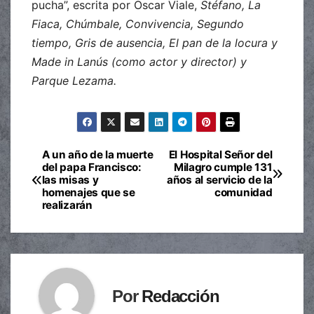
pucha”, escrita por Oscar Viale,
Stéfano, La
Fiaca, Chúmbale, Convivencia, Segundo
tiempo, Gris de ausencia, El pan de la locura y
Made in Lanús (como actor y director) y
Parque Lezama.
A un año de la muerte
El Hospital Señor del
Navegación
del papa Francisco:
Milagro cumple 131
las misas y
años al servicio de la
de
homenajes que se
comunidad
realizarán
entradas
Por
Redacción