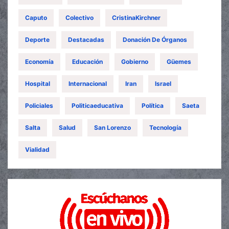
Caputo
Colectivo
CristinaKirchner
Deporte
Destacadas
Donación De Órganos
Economía
Educación
Gobierno
Güemes
Hospital
Internacional
Iran
Israel
Policiales
Politicaeducativa
Política
Saeta
Salta
Salud
San Lorenzo
Tecnología
Vialidad