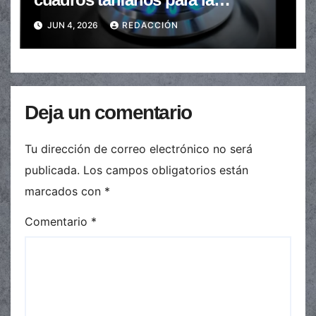
distribución de gas en todo el
JUN 4, 2026
REDACCIÓN
país
Deja un comentario
Tu dirección de correo electrónico no será
publicada.
Los campos obligatorios están
marcados con
*
Comentario
*