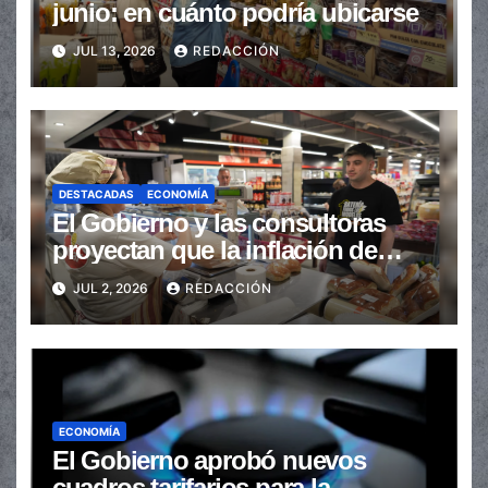
junio: en cuánto podría ubicarse
JUL 13, 2026
REDACCIÓN
DESTACADAS
ECONOMÍA
El Gobierno y las consultoras
proyectan que la inflación de
junio se ubicó debajo del 2%
JUL 2, 2026
REDACCIÓN
ECONOMÍA
El Gobierno aprobó nuevos
cuadros tarifarios para la