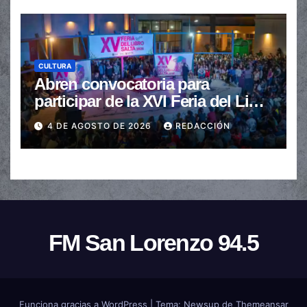
CULTURA
Abren convocatoria para
participar de la XVI Feria del Libro
de Salta
4 DE AGOSTO DE 2026
REDACCIÓN
FM San Lorenzo 94.5
Funciona gracias a WordPress
|
Tema:
Newsup
de
Themeansar