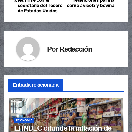
reunirse con el
retenciones para la
de
secretario del Tesoro
carne avícola y bovina
de Estados Unidos
entradas
Por
Redacción
Entrada relacionada
ECONOMÍA
El INDEC difunde la inflación de