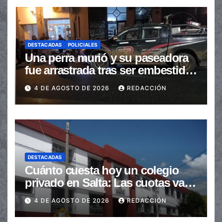
DESTACADAS
POLICIALES
Una perra murió y su paseadora
fue arrastrada tras ser embestidas
en la senda peatonal
4 DE AGOSTO DE 2026
REDACCIÓN
DESTACADAS
Cuánto cuesta hoy un colegio
privado en Salta: Las cuotas van
de $110.000 a más de $600.000
4 DE AGOSTO DE 2026
REDACCIÓN