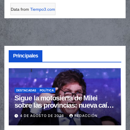
Data from
Tiempo3.com
Principales
DESTACADAS
POLÍTICA
Sigue la motosierra de Milei
sobre las provincias: nueva caída
de las transferencias no
4 DE AGOSTO DE 2026
REDACCIÓN
automáticas