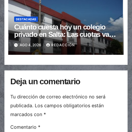
DESTACADAS
Cuánto cuesta hoy un colegio
privado en Salta: Las cuotas van
de $110.000 a más de $600.000
AGO 4, 2026
REDACCIÓN
Deja un comentario
Tu dirección de correo electrónico no será
publicada.
Los campos obligatorios están
marcados con
*
Comentario
*