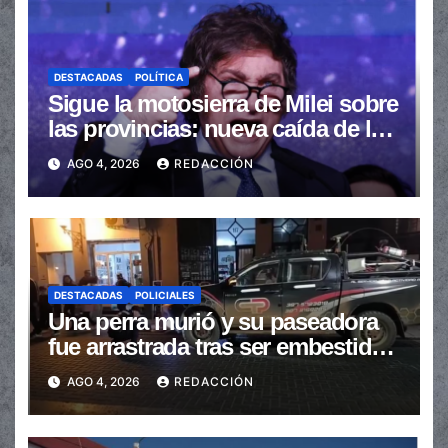
DESTACADAS
POLÍTICA
Sigue la motosierra de Milei sobre
las provincias: nueva caída de las
transferencias no automáticas
AGO 4, 2026
REDACCIÓN
DESTACADAS
POLICIALES
Una perra murió y su paseadora
fue arrastrada tras ser embestidas
en la senda peatonal
AGO 4, 2026
REDACCIÓN