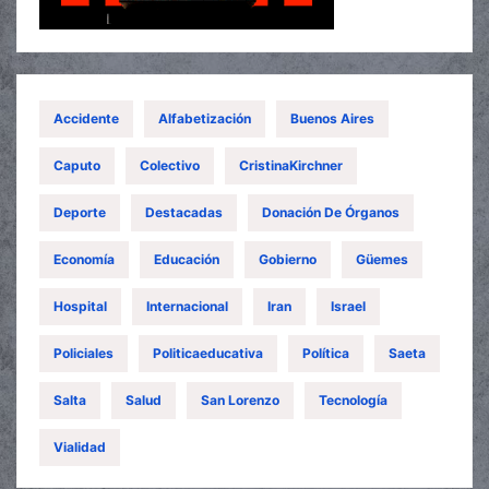
Accidente
Alfabetización
Buenos Aires
Caputo
Colectivo
CristinaKirchner
Deporte
Destacadas
Donación De Órganos
Economía
Educación
Gobierno
Güemes
Hospital
Internacional
Iran
Israel
Policiales
Politicaeducativa
Política
Saeta
Salta
Salud
San Lorenzo
Tecnología
Vialidad