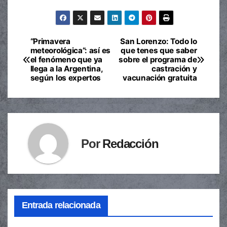
“Primavera
San Lorenzo: Todo lo
Navegación
meteorológica”: así es
que tenes que saber
el fenómeno que ya
sobre el programa de
de
llega a la Argentina,
castración y
según los expertos
vacunación gratuita
entradas
Por
Redacción
Entrada relacionada