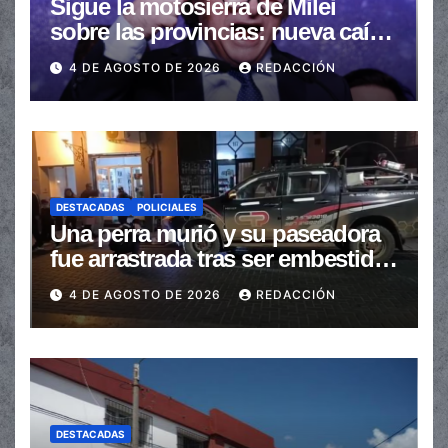
Sigue la motosierra de Milei
sobre las provincias: nueva caída
de las transferencias no
4 DE AGOSTO DE 2026
REDACCIÓN
automáticas
DESTACADAS
POLICIALES
Una perra murió y su paseadora
fue arrastrada tras ser embestidas
en la senda peatonal
4 DE AGOSTO DE 2026
REDACCIÓN
DESTACADAS