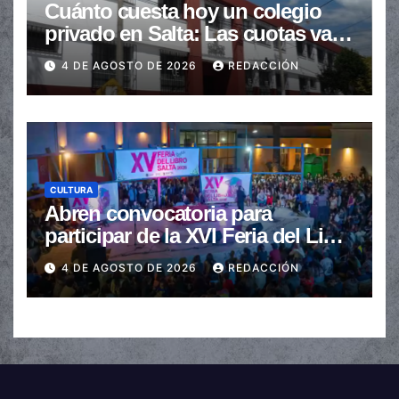
Cuánto cuesta hoy un colegio
privado en Salta: Las cuotas van
de $110.000 a más de $600.000
4 DE AGOSTO DE 2026
REDACCIÓN
CULTURA
Abren convocatoria para
participar de la XVI Feria del Libro
de Salta
4 DE AGOSTO DE 2026
REDACCIÓN