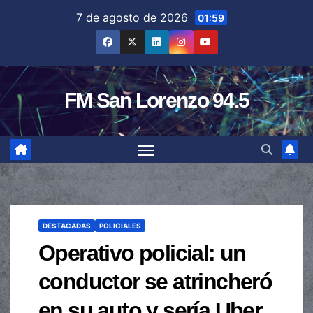
Saltar
7 de agosto de 2026
01:59
al
contenido
FM San Lorenzo 94.5
DESTACADAS
POLICIALES
Operativo policial: un
conductor se atrincheró
en su auto y sería Uber