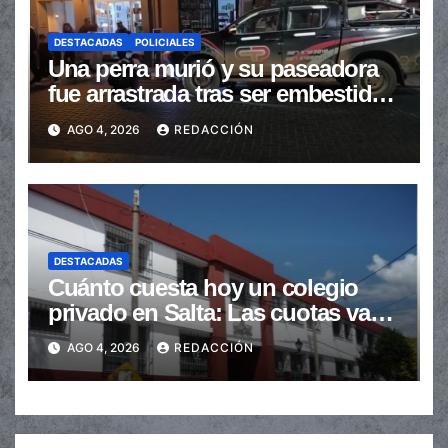
DESTACADAS
POLICIALES
Una perra murió y su paseadora
fue arrastrada tras ser embestidas
en la senda peatonal
AGO 4, 2026
REDACCIÓN
DESTACADAS
Cuánto cuesta hoy un colegio
privado en Salta: Las cuotas van
de $110.000 a más de $600.000
AGO 4, 2026
REDACCIÓN