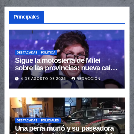
Principales
DESTACADAS
POLÍTICA
Sigue la motosierra de Milei
sobre las provincias: nueva caída
de las transferencias no
4 DE AGOSTO DE 2026
REDACCIÓN
automáticas
DESTACADAS
POLICIALES
Una perra murió y su paseadora