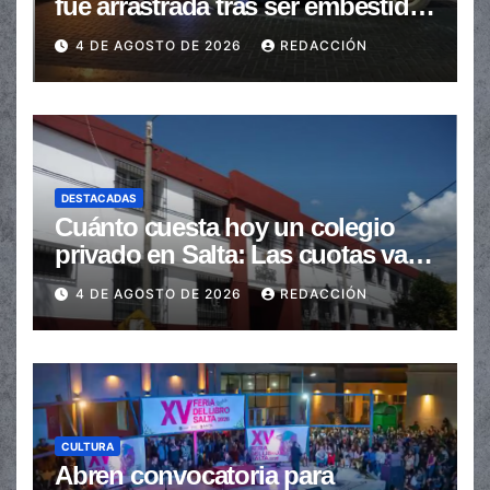
fue arrastrada tras ser embestidas
en la senda peatonal
4 DE AGOSTO DE 2026
REDACCIÓN
DESTACADAS
Cuánto cuesta hoy un colegio
privado en Salta: Las cuotas van
de $110.000 a más de $600.000
4 DE AGOSTO DE 2026
REDACCIÓN
CULTURA
Abren convocatoria para