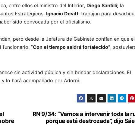
ca, entre ellos el ministro del Interior,
Diego Santilli;
la
Asuntos Estratégicos,
Ignacio Devitt
, trabajan para desarticul
haber sido convocada por el oficialismo.
ndan, pero desde la Jefatura de Gabinete confían en que el
l funcionario.
“Con el tiempo saldrá fortalecido”
, sostuvie
ece sin actividad pública y sin brindar declaraciones. El
o y lo hará acompañado por Adorni.
el
RN 9/34: “Vamos a intervenir toda la r
 sobre
porque está destrozada”, dijo Sá