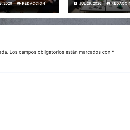
9, 2026
REDACCIÓN
JUL 29, 2026
REDACCI
ncializar la
de mierda”
ión
ada.
Los campos obligatorios están marcados con
*