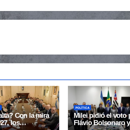
POLÍTICA
lta? Con la mira
Milei pidió el voto 
27, los
Flávio Bolsonaro 
rnadores buscan
fustigó a “los zur