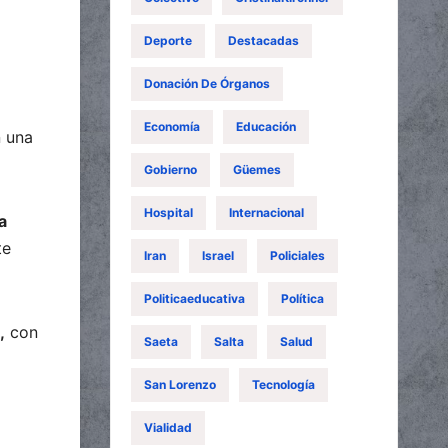
Deporte
Destacadas
Donación De Órganos
Economía
Educación
 una
Gobierno
Güemes
Hospital
Internacional
a
te
Iran
Israel
Policiales
Politicaeducativa
Política
,
con
Saeta
Salta
Salud
San Lorenzo
Tecnología
Vialidad