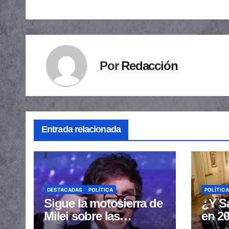
entradas
Por
Redacción
Entrada relacionada
DESTACADAS
POLÍTICA
POLÍTICA
Sigue la motosierra de
¿Y Sa
Milei sobre las
en 20
provincias: nueva
gobe