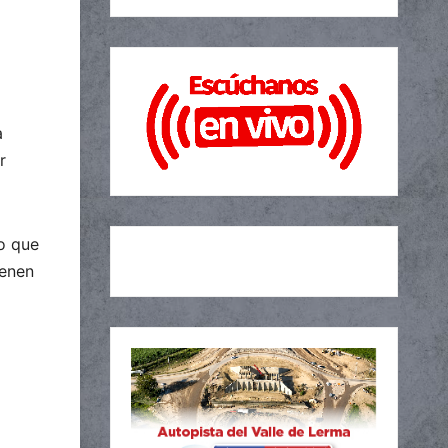
a
r
so que
ienen