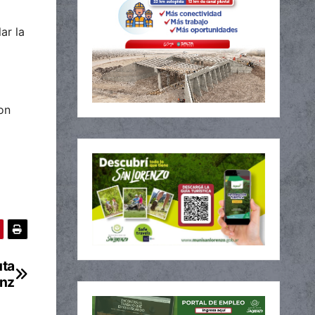
ar la
ron
uta
enz