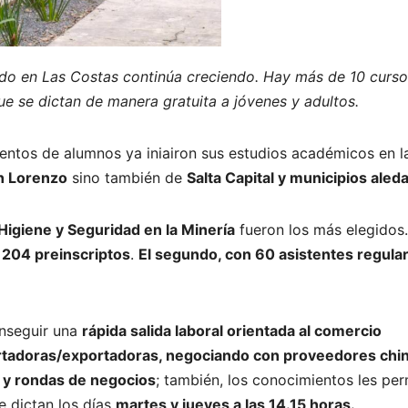
ado en Las Costas continúa creciendo. Hay más de 10 curs
ue se dictan de manera gratuita a jóvenes y adultos.
ientos de alumnos ya iniairon sus estudios académicos en l
n Lorenzo
sino también de
Salta Capital y municipios aled
Higiene y Seguridad en la Minería
fueron los más elegidos
y
204 preinscriptos
.
El segundo, con 60 asistentes regula
onseguir una
rápida salida laboral orientada al comercio
rtadoras/exportadoras, negociando con proveedores chi
s y rondas de negocios
; también, los conocimientos les per
Se dictan los días
martes y jueves a las 14.15 horas.