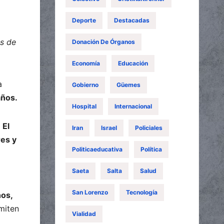
Deporte
Destacadas
os de
Donación De Órganos
Economía
Educación
a
Gobierno
Güemes
años.
Hospital
Internacional
.
El
Iran
Israel
Policiales
res y
Politicaeducativa
Política
Saeta
Salta
Salud
San Lorenzo
Tecnología
nos,
miten
Vialidad