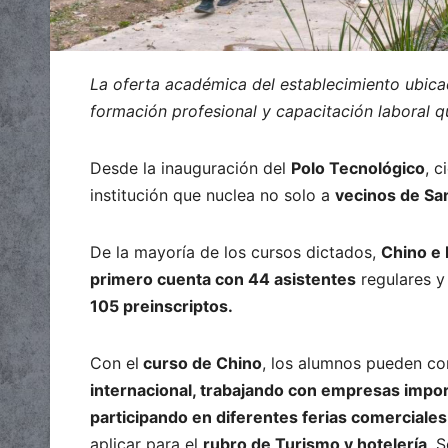
La oferta académica del establecimiento ubic
formación profesional y capacitación laboral q
Desde la inauguración del
Polo Tecnológico
, c
institución que nuclea no solo a
vecinos de Sa
De la mayoría de los cursos dictados,
Chino e 
primero cuenta con 44 asistentes
regulares 
105 preinscriptos.
Con el
curso de Chino
, los alumnos pueden c
internacional, trabajando con empresas impo
participando en diferentes ferias comerciale
aplicar para el
rubro de Turismo y hotelería
. 