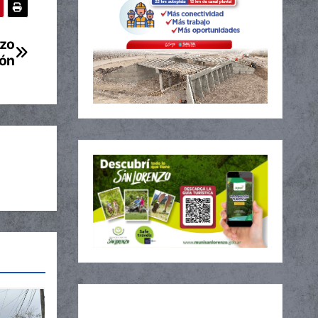
nzo
ión