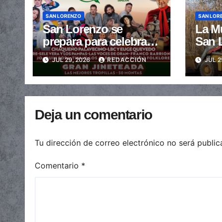
SAN LORENZO
SAN LOR
San Lorenzo se
La M
prepara para celebrar
San 
sus fiestas patronales
los c
JUL 29, 2026
REDACCIÓN
JUL 2
con un gran festival de
terre
Doma y Folclore
preve
Deja un comentario
Tu dirección de correo electrónico no será public
Comentario
*