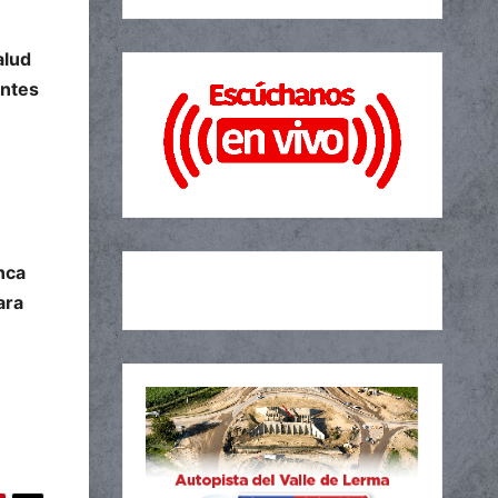
alud
entes
nca
ara