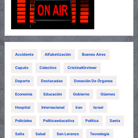
Accidente
Alfabetización
Buenos Aires
Caputo
Colectivo
CristinaKirchner
Deporte
Destacadas
Donación De Órganos
Economía
Educación
Gobierno
Güemes
Hospital
Internacional
Iran
Israel
Policiales
Politicaeducativa
Política
Saeta
Salta
Salud
San Lorenzo
Tecnología