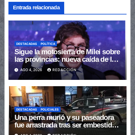
Entrada relacionada
DESTACADAS
POLÍTICA
Sigue la motosierra de Milei sobre
las provincias: nueva caída de las
transferencias no automáticas
AGO 4, 2026
REDACCIÓN
DESTACADAS
POLICIALES
Una perra murió y su paseadora
fue arrastrada tras ser embestidas
en la senda peatonal