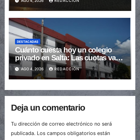
AGO 4, 2026
REDACCIÓN
DESTACADAS
Cuánto cuesta hoy un colegio
privado en Salta: Las cuotas van
de $110.000 a más de $600.000
AGO 4, 2026
REDACCIÓN
Deja un comentario
Tu dirección de correo electrónico no será
publicada.
Los campos obligatorios están