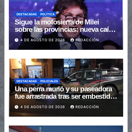
DESTACADAS
POLÍTICA
Sigue la motosierra de Milei
sobre las provincias: nueva caída
de las transferencias no
4 DE AGOSTO DE 2026
REDACCIÓN
automáticas
DESTACADAS
POLICIALES
Una perra murió y su paseadora
fue arrastrada tras ser embestidas
en la senda peatonal
4 DE AGOSTO DE 2026
REDACCIÓN