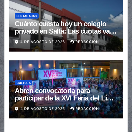
DESTACADAS
Cuánto cuesta hoy un colegio
privado en Salta: Las cuotas van
de $110.000 a más de $600.000
4 DE AGOSTO DE 2026
REDACCIÓN
CULTURA
Abren convocatoria para
participar de la XVI Feria del Libro
de Salta
4 DE AGOSTO DE 2026
REDACCIÓN