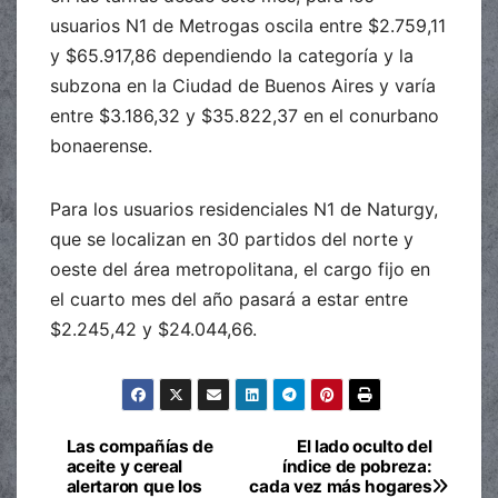
usuarios N1 de Metrogas oscila entre $2.759,11
y $65.917,86 dependiendo la categoría y la
subzona en la Ciudad de Buenos Aires y varía
entre $3.186,32 y $35.822,37 en el conurbano
bonaerense.
Para los usuarios residenciales N1 de Naturgy,
que se localizan en 30 partidos del norte y
oeste del área metropolitana, el cargo fijo en
el cuarto mes del año pasará a estar entre
$2.245,42 y $24.044,66.
Las compañías de
El lado oculto del
Navegación
aceite y cereal
índice de pobreza:
alertaron que los
cada vez más hogares