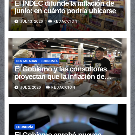
El INDEC difunde la inflación de
junio: en cuánto podría ubicarse
JUL 13, 2026
REDACCIÓN
DESTACADAS
ECONOMÍA
El Gobierno y las consultoras
proyectan que la inflación de
junio se ubicó debajo del 2%
JUL 2, 2026
REDACCIÓN
ECONOMÍA
El Gobierno aprobó nuevos