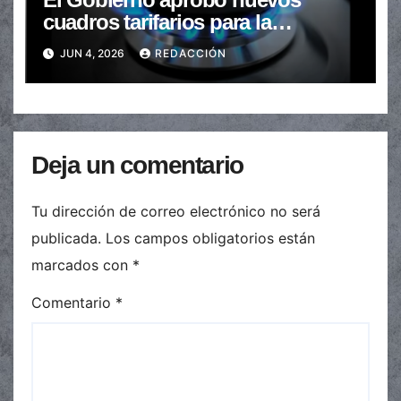
cuadros tarifarios para la
distribución de gas en todo el
JUN 4, 2026
REDACCIÓN
país
Deja un comentario
Tu dirección de correo electrónico no será
publicada.
Los campos obligatorios están
marcados con
*
Comentario
*