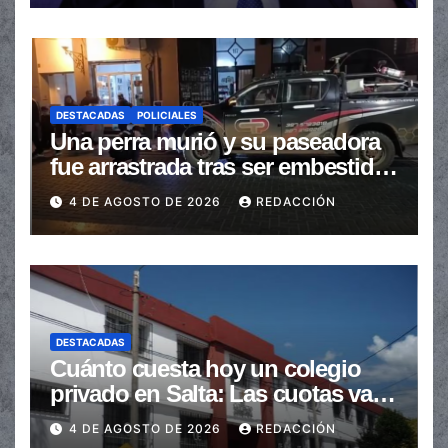
DESTACADAS
POLICIALES
Una perra murió y su paseadora
fue arrastrada tras ser embestidas
en la senda peatonal
4 DE AGOSTO DE 2026
REDACCIÓN
DESTACADAS
Cuánto cuesta hoy un colegio
privado en Salta: Las cuotas van
de $110.000 a más de $600.000
4 DE AGOSTO DE 2026
REDACCIÓN