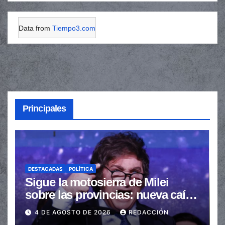
Data from
Tiempo3.com
Principales
DESTACADAS
POLÍTICA
Sigue la motosierra de Milei
sobre las provincias: nueva caída
de las transferencias no
4 DE AGOSTO DE 2026
REDACCIÓN
automáticas