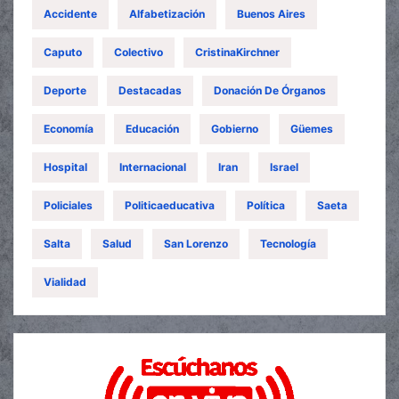
Accidente
Alfabetización
Buenos Aires
Caputo
Colectivo
CristinaKirchner
Deporte
Destacadas
Donación De Órganos
Economía
Educación
Gobierno
Güemes
Hospital
Internacional
Iran
Israel
Policiales
Politicaeducativa
Política
Saeta
Salta
Salud
San Lorenzo
Tecnología
Vialidad