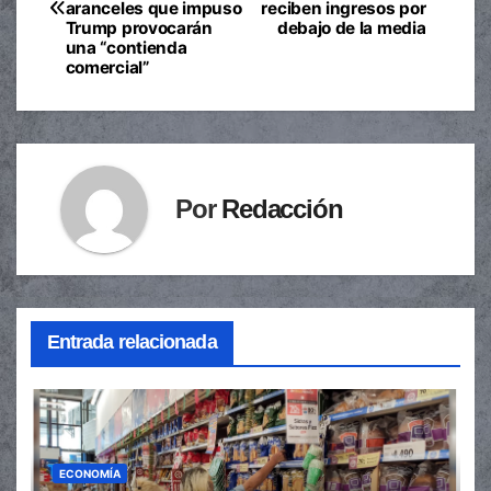
de
aranceles que impuso
reciben ingresos por
Trump provocarán
debajo de la media
entradas
una “contienda
comercial”
Por
Redacción
Entrada relacionada
ECONOMÍA