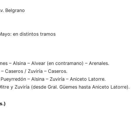
Av. Belgrano
ayo: en distintos tramos
mes – Alsina – Alvear (en contramano) – Arenales.
– Caseros / Zuviría – Caseros.
– Pueyrredón – Alsina – Zuviría – Aniceto Latorre.
tre y Zuviría (desde Gral. Güemes hasta Aniceto Latorre).
s.)