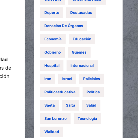
Deporte
Destacadas
Donación De Órganos
Economía
Educación
Gobierno
Güemes
idad
Hospital
Internacional
as de
ción
Iran
Israel
Policiales
Politicaeducativa
Política
Saeta
Salta
Salud
San Lorenzo
Tecnología
Vialidad