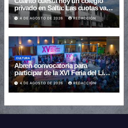
Cuánto cuesta hoy un colegio
privado en Salta: Las cuotas van
de $110.000 a más de $600.000
4 DE AGOSTO DE 2026
REDACCIÓN
CULTURA
Abren convocatoria para
participar de la XVI Feria del Libro
de Salta
4 DE AGOSTO DE 2026
REDACCIÓN