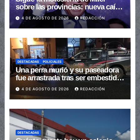
sobre las provincias: nueva caída
de las transferencias no
4 DE AGOSTO DE 2026
REDACCIÓN
automáticas
DESTACADAS
POLICIALES
Una perra murió y su paseadora
fue arrastrada tras ser embestidas
en la senda peatonal
4 DE AGOSTO DE 2026
REDACCIÓN
DESTACADAS