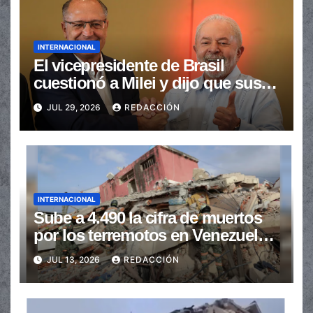
INTERNACIONAL
El vicepresidente de Brasil
cuestionó a Milei y dijo que sus
ataques “perjudican a la
JUL 29, 2026
REDACCIÓN
Argentina”
INTERNACIONAL
Sube a 4.490 la cifra de muertos
por los terremotos en Venezuela y
hay 16.740 heridos
JUL 13, 2026
REDACCIÓN