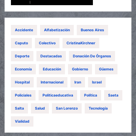
Accidente
Alfabetización
Buenos Aires
Caputo
Colectivo
CristinaKirchner
Deporte
Destacadas
Donación De Órganos
Economía
Educación
Gobierno
Güemes
Hospital
Internacional
Iran
Israel
Policiales
Politicaeducativa
Política
Saeta
Salta
Salud
San Lorenzo
Tecnología
Vialidad