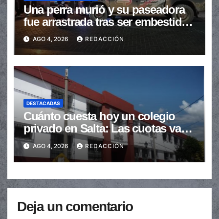
Una perra murió y su paseadora
fue arrastrada tras ser embestidas
en la senda peatonal
AGO 4, 2026
REDACCIÓN
DESTACADAS
Cuánto cuesta hoy un colegio
privado en Salta: Las cuotas van
de $110.000 a más de $600.000
AGO 4, 2026
REDACCIÓN
Deja un comentario