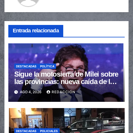
Entrada relacionada
DESTACADAS
POLÍTICA
Sigue la motosierra de Milei sobre
las provincias: nueva caída de las
transferencias no automáticas
AGO 4, 2026
REDACCIÓN
DESTACADAS
POLICIALES