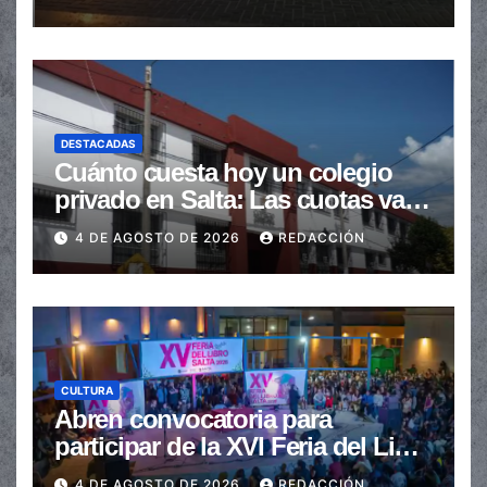
DESTACADAS
Cuánto cuesta hoy un colegio
privado en Salta: Las cuotas van
de $110.000 a más de $600.000
4 DE AGOSTO DE 2026
REDACCIÓN
CULTURA
Abren convocatoria para
participar de la XVI Feria del Libro
de Salta
4 DE AGOSTO DE 2026
REDACCIÓN