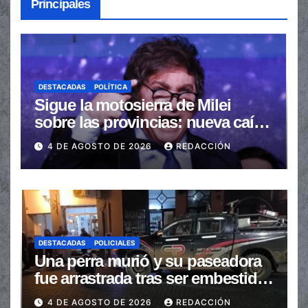
Principales
DESTACADAS
POLÍTICA
Sigue la motosierra de Milei
sobre las provincias: nueva caída
de las transferencias no
4 DE AGOSTO DE 2026
REDACCIÓN
automáticas
DESTACADAS
POLICIALES
Una perra murió y su paseadora
fue arrastrada tras ser embestidas
en la senda peatonal
4 DE AGOSTO DE 2026
REDACCIÓN