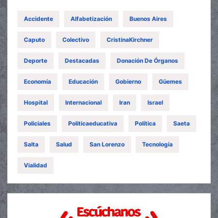
Accidente
Alfabetización
Buenos Aires
Caputo
Colectivo
CristinaKirchner
Deporte
Destacadas
Donación De Órganos
Economía
Educación
Gobierno
Güemes
Hospital
Internacional
Iran
Israel
Policiales
Politicaeducativa
Política
Saeta
Salta
Salud
San Lorenzo
Tecnología
Vialidad