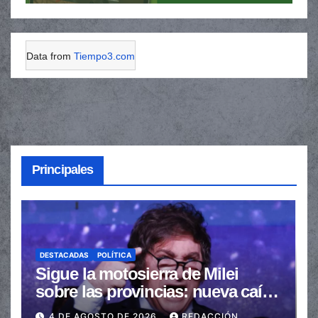
Data from
Tiempo3.com
Principales
DESTACADAS
POLÍTICA
Sigue la motosierra de Milei
sobre las provincias: nueva caída
de las transferencias no
4 DE AGOSTO DE 2026
REDACCIÓN