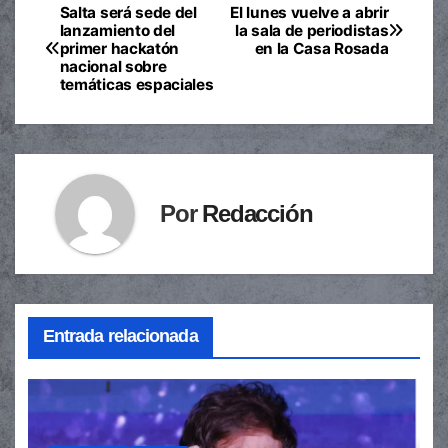
Salta será sede del
El lunes vuelve a abrir
Navegación
lanzamiento del
la sala de periodistas
primer hackatón
en la Casa Rosada
de
nacional sobre
temáticas espaciales
entradas
Por
Redacción
Entrada relacionada