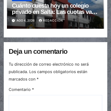
Cuánto cuesta hoy un colegio
privado en Salta: Las cuotas van
de $110.000 a más de $600.000
AGO 4, 2026
REDACCIÓN
Deja un comentario
Tu dirección de correo electrónico no será
publicada.
Los campos obligatorios están
marcados con
*
Comentario
*