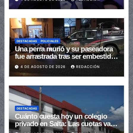
automáticas
DESTACADAS
POLICIALES
Una perra murió y su paseadora
fue arrastrada tras ser embestidas
en la senda peatonal
4 DE AGOSTO DE 2026
REDACCIÓN
DESTACADAS
Cuánto cuesta hoy un colegio
privado en Salta: Las cuotas van
de $110.000 a más de $600.000