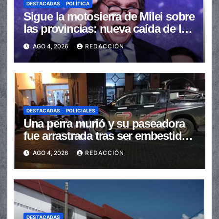
DESTACADAS
POLÍTICA
Sigue la motosierra de Milei sobre
las provincias: nueva caída de las
transferencias no automáticas
AGO 4, 2026
REDACCIÓN
DESTACADAS
POLICIALES
Una perra murió y su paseadora
fue arrastrada tras ser embestidas
en la senda peatonal
AGO 4, 2026
REDACCIÓN
DESTACADAS