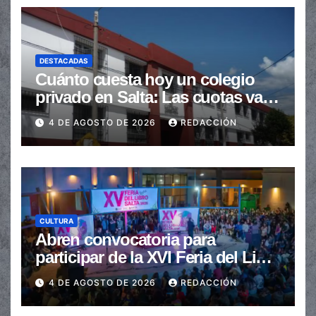
DESTACADAS
Cuánto cuesta hoy un colegio
privado en Salta: Las cuotas van
de $110.000 a más de $600.000
4 DE AGOSTO DE 2026
REDACCIÓN
CULTURA
Abren convocatoria para
participar de la XVI Feria del Libro
de Salta
4 DE AGOSTO DE 2026
REDACCIÓN