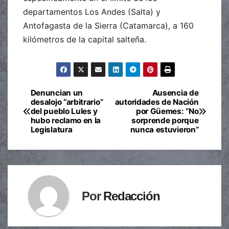
departamentos Los Andes (Salta) y
Antofagasta de la Sierra (Catamarca), a 160
kilómetros de la capital salteña.
Denuncian un
Ausencia de
Navegación
desalojo “arbitrario”
autoridades de Nación
del pueblo Lules y
por Güemes: “No
de
hubo reclamo en la
sorprende porque
Legislatura
nunca estuvieron”
entradas
Por
Redacción