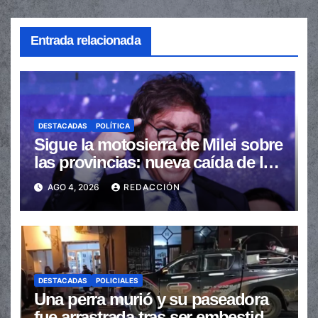
Entrada relacionada
DESTACADAS
POLÍTICA
Sigue la motosierra de Milei sobre
las provincias: nueva caída de las
transferencias no automáticas
AGO 4, 2026
REDACCIÓN
DESTACADAS
POLICIALES
Una perra murió y su paseadora
fue arrastrada tras ser embestidas