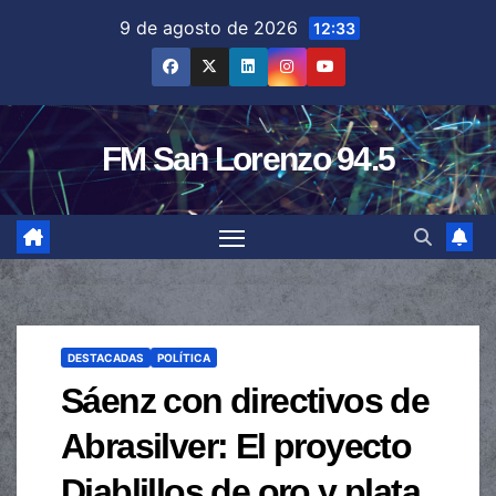
Saltar
9 de agosto de 2026
12:33
al
contenido
FM San Lorenzo 94.5
DESTACADAS
POLÍTICA
Sáenz con directivos de
Abrasilver: El proyecto
Diablillos de oro y plata