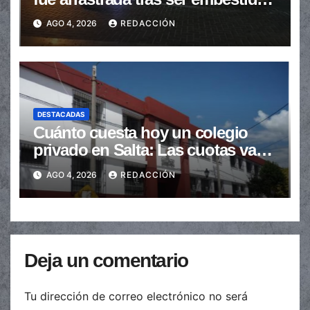
en la senda peatonal
AGO 4, 2026
REDACCIÓN
DESTACADAS
Cuánto cuesta hoy un colegio
privado en Salta: Las cuotas van
de $110.000 a más de $600.000
AGO 4, 2026
REDACCIÓN
Deja un comentario
Tu dirección de correo electrónico no será