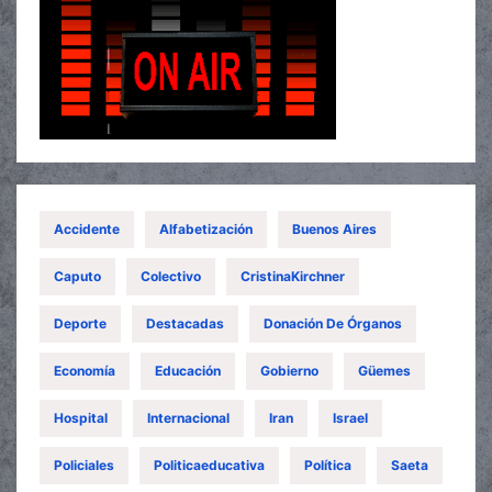
Accidente
Alfabetización
Buenos Aires
Caputo
Colectivo
CristinaKirchner
Deporte
Destacadas
Donación De Órganos
Economía
Educación
Gobierno
Güemes
Hospital
Internacional
Iran
Israel
Policiales
Politicaeducativa
Política
Saeta