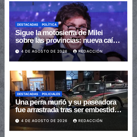
DESTACADAS
POLÍTICA
Sigue la motosierra de Milei
sobre las provincias: nueva caída
de las transferencias no
4 DE AGOSTO DE 2026
REDACCIÓN
automáticas
DESTACADAS
POLICIALES
Una perra murió y su paseadora
fue arrastrada tras ser embestidas
en la senda peatonal
4 DE AGOSTO DE 2026
REDACCIÓN