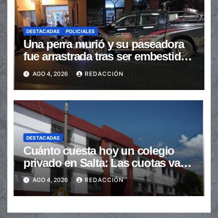
DESTACADAS
POLICIALES
Una perra murió y su paseadora
fue arrastrada tras ser embestidas
en la senda peatonal
AGO 4, 2026
REDACCIÓN
DESTACADAS
Cuánto cuesta hoy un colegio
privado en Salta: Las cuotas van
de $110.000 a más de $600.000
AGO 4, 2026
REDACCIÓN