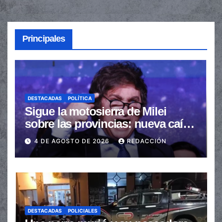
Principales
DESTACADAS
POLÍTICA
Sigue la motosierra de Milei
sobre las provincias: nueva caída
de las transferencias no
4 DE AGOSTO DE 2026
REDACCIÓN
automáticas
DESTACADAS
POLICIALES