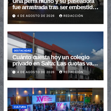
Una perra murió y su paseadora
fue arrastrada tras ser embestidas
en la senda peatonal
4 DE AGOSTO DE 2026
REDACCIÓN
DESTACADAS
Cuánto cuesta hoy un colegio
privado en Salta: Las cuotas van
de $110.000 a más de $600.000
4 DE AGOSTO DE 2026
REDACCIÓN
CULTURA