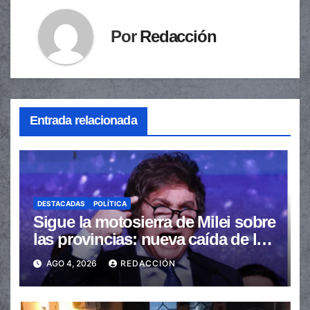
Por
Redacción
Entrada relacionada
DESTACADAS
POLÍTICA
Sigue la motosierra de Milei sobre
las provincias: nueva caída de las
transferencias no automáticas
AGO 4, 2026
REDACCIÓN