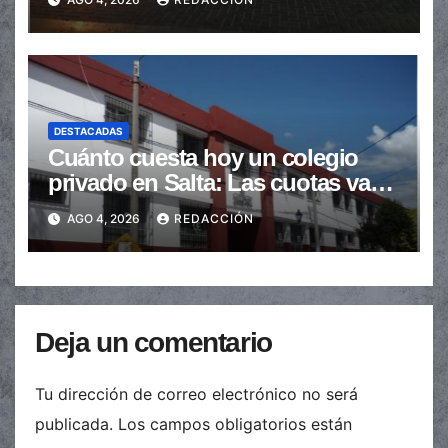
DESTACADAS
Cuánto cuesta hoy un colegio
privado en Salta: Las cuotas van
de $110.000 a más de $600.000
AGO 4, 2026
REDACCIÓN
Deja un comentario
Tu dirección de correo electrónico no será
publicada.
Los campos obligatorios están