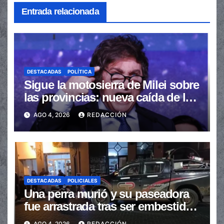
Entrada relacionada
DESTACADAS
POLÍTICA
Sigue la motosierra de Milei sobre
las provincias: nueva caída de las
transferencias no automáticas
AGO 4, 2026
REDACCIÓN
DESTACADAS
POLICIALES
Una perra murió y su paseadora
fue arrastrada tras ser embestidas
en la senda peatonal
AGO 4, 2026
REDACCIÓN