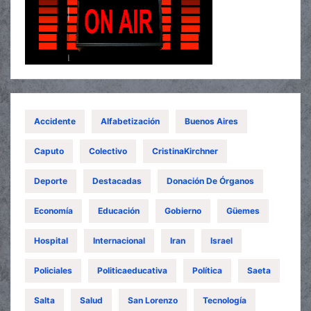
Accidente
Alfabetización
Buenos Aires
Caputo
Colectivo
CristinaKirchner
Deporte
Destacadas
Donación De Órganos
Economía
Educación
Gobierno
Güemes
Hospital
Internacional
Iran
Israel
Policiales
Politicaeducativa
Política
Saeta
Salta
Salud
San Lorenzo
Tecnología