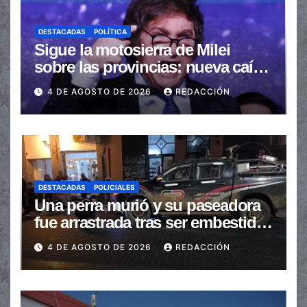
DESTACADAS
POLÍTICA
Sigue la motosierra de Milei
sobre las provincias: nueva caída
de las transferencias no
4 DE AGOSTO DE 2026
REDACCIÓN
automáticas
DESTACADAS
POLICIALES
Una perra murió y su paseadora
fue arrastrada tras ser embestidas
en la senda peatonal
4 DE AGOSTO DE 2026
REDACCIÓN