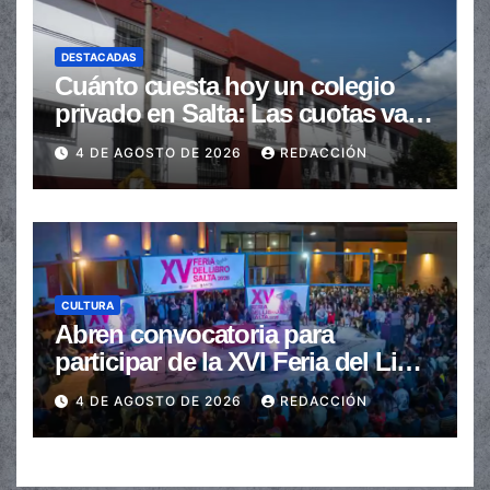
DESTACADAS
Cuánto cuesta hoy un colegio
privado en Salta: Las cuotas van
de $110.000 a más de $600.000
4 DE AGOSTO DE 2026
REDACCIÓN
CULTURA
Abren convocatoria para
participar de la XVI Feria del Libro
de Salta
4 DE AGOSTO DE 2026
REDACCIÓN