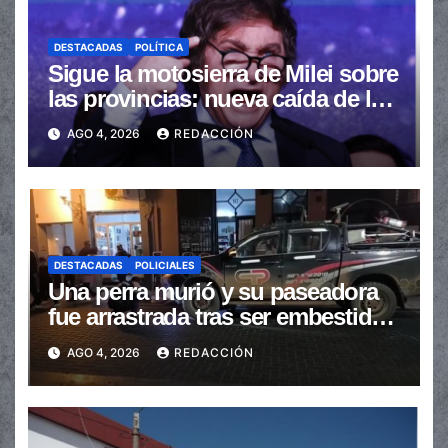
DESTACADAS
POLÍTICA
Sigue la motosierra de Milei sobre
las provincias: nueva caída de las
transferencias no automáticas
AGO 4, 2026
REDACCIÓN
DESTACADAS
POLICIALES
Una perra murió y su paseadora
fue arrastrada tras ser embestidas
en la senda peatonal
AGO 4, 2026
REDACCIÓN