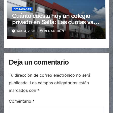
DESTACADAS
Cuánto cuesta hoy un colegio
privado en Salta: Las cuotas van
de $110.000 a más de $600.000
AGO 4, 2026
REDACCIÓN
Deja un comentario
Tu dirección de correo electrónico no será
publicada.
Los campos obligatorios están
marcados con
*
Comentario
*