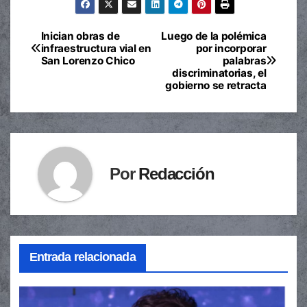
Inician obras de
Luego de la polémica
Navegación
infraestructura vial en
por incorporar
San Lorenzo Chico
palabras
de
discriminatorias, el
gobierno se retracta
entradas
Por
Redacción
Entrada relacionada