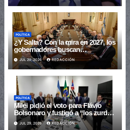
POLÍTICA
¿Y Salta? Con la mira en 2027, los
gobernadores buscan
provincializar la elección
JUL 29, 2026
REDACCIÓN
POLÍTICA
Milei pidió el voto para Flávio
Bolsonaro y fustigó a “los zurdos
de mierda”
JUL 29, 2026
REDACCIÓN