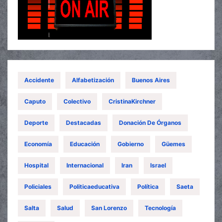
Accidente
Alfabetización
Buenos Aires
Caputo
Colectivo
CristinaKirchner
Deporte
Destacadas
Donación De Órganos
Economía
Educación
Gobierno
Güemes
Hospital
Internacional
Iran
Israel
Policiales
Politicaeducativa
Política
Saeta
Salta
Salud
San Lorenzo
Tecnología