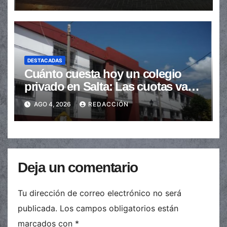
DESTACADAS
Cuánto cuesta hoy un colegio
privado en Salta: Las cuotas van
de $110.000 a más de $600.000
AGO 4, 2026
REDACCIÓN
Deja un comentario
Tu dirección de correo electrónico no será
publicada.
Los campos obligatorios están
marcados con
*