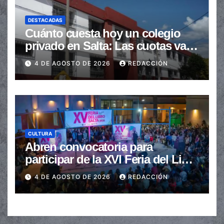
DESTACADAS
Cuánto cuesta hoy un colegio
privado en Salta: Las cuotas van
de $110.000 a más de $600.000
4 DE AGOSTO DE 2026
REDACCIÓN
CULTURA
Abren convocatoria para
participar de la XVI Feria del Libro
de Salta
4 DE AGOSTO DE 2026
REDACCIÓN