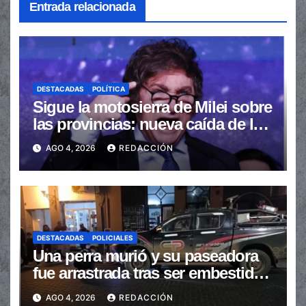
Entrada relacionada
DESTACADAS
POLÍTICA
Sigue la motosierra de Milei sobre
las provincias: nueva caída de las
transferencias no automáticas
AGO 4, 2026
REDACCIÓN
DESTACADAS
POLICIALES
Una perra murió y su paseadora
fue arrastrada tras ser embestidas
en la senda peatonal
AGO 4, 2026
REDACCIÓN