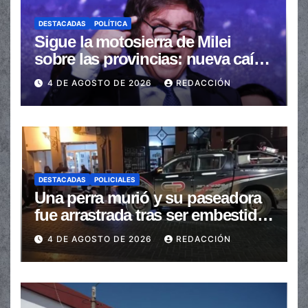
DESTACADAS
POLÍTICA
Sigue la motosierra de Milei
sobre las provincias: nueva caída
de las transferencias no
4 DE AGOSTO DE 2026
REDACCIÓN
automáticas
DESTACADAS
POLICIALES
Una perra murió y su paseadora
fue arrastrada tras ser embestidas
en la senda peatonal
4 DE AGOSTO DE 2026
REDACCIÓN