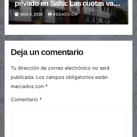
privado en Salta: Las cuotas van
de $110.000 a más de $600.000
AGO 4, 2026
REDACCIÓN
Deja un comentario
Tu dirección de correo electrónico no será
publicada.
Los campos obligatorios están
marcados con
*
Comentario
*