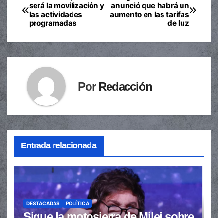
Navegación
será la movilización y
anunció que habrá un
las actividades
aumento en las tarifas
de
programadas
de luz
entradas
Por
Redacción
Entrada relacionada
DESTACADAS
POLÍTICA
Sigue la motosierra de Milei sobre