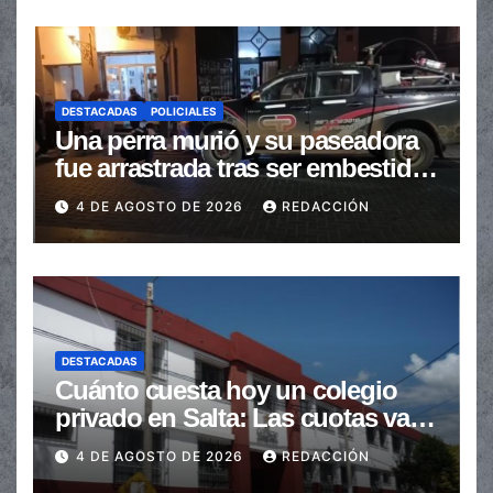
DESTACADAS
POLICIALES
Una perra murió y su paseadora
fue arrastrada tras ser embestidas
en la senda peatonal
4 DE AGOSTO DE 2026
REDACCIÓN
DESTACADAS
Cuánto cuesta hoy un colegio
privado en Salta: Las cuotas van
de $110.000 a más de $600.000
4 DE AGOSTO DE 2026
REDACCIÓN