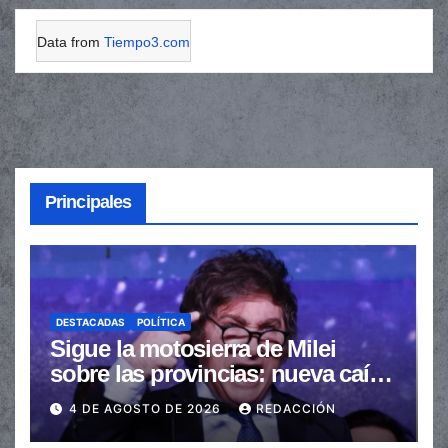
Data from
Tiempo3.com
Principales
DESTACADAS
POLÍTICA
Sigue la motosierra de Milei
sobre las provincias: nueva caída
de las transferencias no
4 DE AGOSTO DE 2026
REDACCIÓN
automáticas