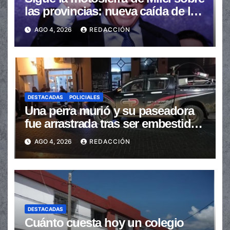
las provincias: nueva caída de las
transferencias no automáticas
AGO 4, 2026
REDACCIÓN
DESTACADAS
POLICIALES
Una perra murió y su paseadora
fue arrastrada tras ser embestidas
en la senda peatonal
AGO 4, 2026
REDACCIÓN
DESTACADAS
Cuánto cuesta hoy un colegio