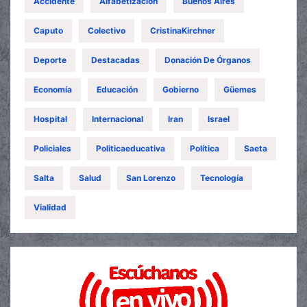
Accidente
Alfabetización
Buenos Aires
Caputo
Colectivo
CristinaKirchner
Deporte
Destacadas
Donación De Órganos
Economía
Educación
Gobierno
Güemes
Hospital
Internacional
Iran
Israel
Policiales
Politicaeducativa
Política
Saeta
Salta
Salud
San Lorenzo
Tecnología
Vialidad