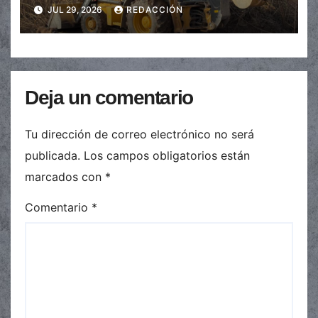
baldíos para prevenir incendios
JUL 29, 2026
REDACCIÓN
Deja un comentario
Tu dirección de correo electrónico no será
publicada.
Los campos obligatorios están
marcados con
*
Comentario
*