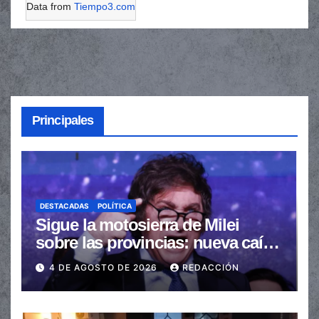
Data from
Tiempo3.com
Principales
DESTACADAS
POLÍTICA
Sigue la motosierra de Milei
sobre las provincias: nueva caída
de las transferencias no
4 DE AGOSTO DE 2026
REDACCIÓN
automáticas