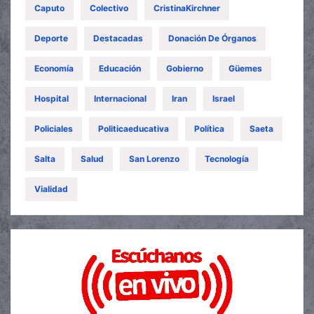
Caputo
Colectivo
CristinaKirchner
Deporte
Destacadas
Donación De Órganos
Economía
Educación
Gobierno
Güemes
Hospital
Internacional
Iran
Israel
Policiales
Politicaeducativa
Política
Saeta
Salta
Salud
San Lorenzo
Tecnología
Vialidad