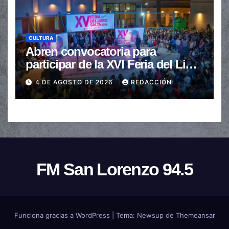
CULTURA
Abren convocatoria para
participar de la XVI Feria del Libro
de Salta
4 DE AGOSTO DE 2026
REDACCIÓN
FM San Lorenzo 94.5
Funciona gracias a WordPress
|
Tema:
Newsup
de
Themeansar