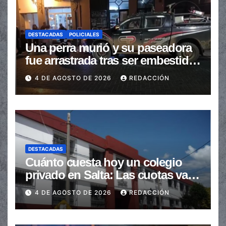
DESTACADAS
POLICIALES
Una perra murió y su paseadora
fue arrastrada tras ser embestidas
en la senda peatonal
4 DE AGOSTO DE 2026
REDACCIÓN
DESTACADAS
Cuánto cuesta hoy un colegio
privado en Salta: Las cuotas van
de $110.000 a más de $600.000
4 DE AGOSTO DE 2026
REDACCIÓN