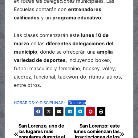
en todas las delegaciones
municipales. Las
Escuelas contarán con
entrenadores
calificados
y un
programa educativo
.
Las clases comenzarán este
lunes 10 de
marzo
en las
diferentes delegaciones del
municipio
, donde se ofrecerán una
amplia
variedad de deportes
, incluyendo boxeo,
futbol masculino y femenino, hockey, vóley,
ajedrez, funcional, taekwon-do, ritmos latinos,
entre otros.
HORARIOS-Y-DISCIPLINAS-
Descarga
San Lorenzo, uno de
San Lorenzo: este
Navegación
los lugares más
lunes comienzan las
populares durante el
inscripciones de los