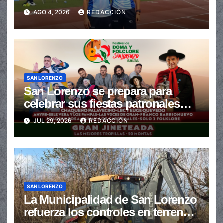
Atletismo
AGO 4, 2026
REDACCIÓN
SAN LORENZO
San Lorenzo se prepara para
celebrar sus fiestas patronales
con un gran festival de Doma y
JUL 29, 2026
REDACCIÓN
Folclore
SAN LORENZO
La Municipalidad de San Lorenzo
refuerza los controles en terrenos