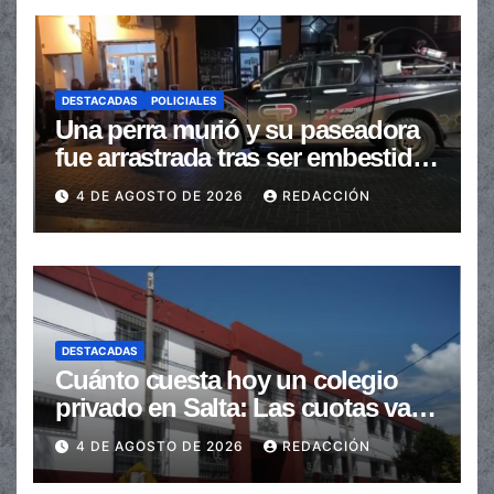
DESTACADAS
POLICIALES
Una perra murió y su paseadora
fue arrastrada tras ser embestidas
en la senda peatonal
4 DE AGOSTO DE 2026
REDACCIÓN
DESTACADAS
Cuánto cuesta hoy un colegio
privado en Salta: Las cuotas van
de $110.000 a más de $600.000
4 DE AGOSTO DE 2026
REDACCIÓN