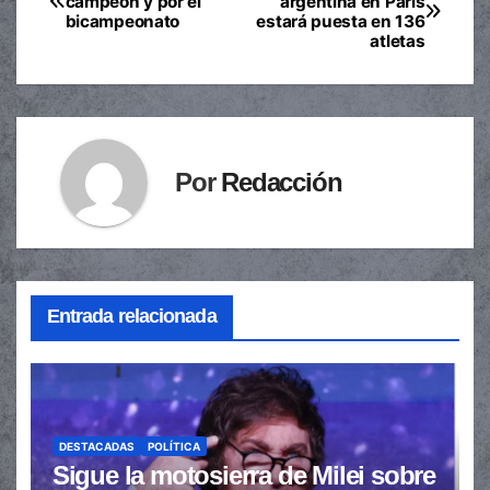
campeón y por el
argentina en París
bicampeonato
estará puesta en 136
de
atletas
entradas
Por
Redacción
Entrada relacionada
DESTACADAS
POLÍTICA
Sigue la motosierra de Milei sobre