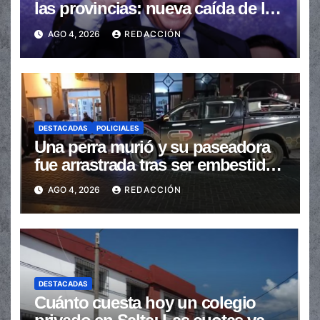
las provincias: nueva caída de las
transferencias no automáticas
AGO 4, 2026
REDACCIÓN
DESTACADAS
POLICIALES
Una perra murió y su paseadora
fue arrastrada tras ser embestidas
en la senda peatonal
AGO 4, 2026
REDACCIÓN
DESTACADAS
Cuánto cuesta hoy un colegio