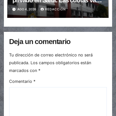
privado en Salta: Las cuotas van
de $110.000 a más de $600.000
AGO 4, 2026
REDACCIÓN
Deja un comentario
Tu dirección de correo electrónico no será
publicada.
Los campos obligatorios están
marcados con
*
Comentario
*