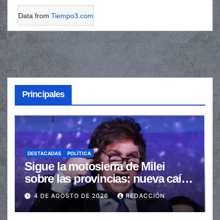
Data from
Tiempo3.com
Principales
DESTACADAS
POLÍTICA
Sigue la motosierra de Milei
sobre las provincias: nueva caída
de las transferencias no
4 DE AGOSTO DE 2026
REDACCIÓN
automáticas