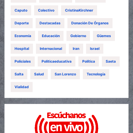
Caputo
Colectivo
CristinaKirchner
Deporte
Destacadas
Donación De Órganos
Economía
Educación
Gobierno
Güemes
Hospital
Internacional
Iran
Israel
Policiales
Politicaeducativa
Política
Saeta
Salta
Salud
San Lorenzo
Tecnología
Vialidad