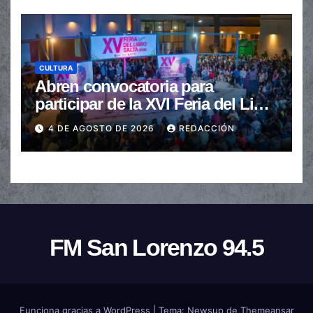
CULTURA
Abren convocatoria para
participar de la XVI Feria del Libro
de Salta
4 DE AGOSTO DE 2026
REDACCIÓN
FM San Lorenzo 94.5
Funciona gracias a WordPress
|
Tema:
Newsup
de
Themeansar